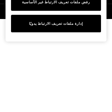
رفض ملفات تعريف الارتباط غير الأساسية
Tops & T-Shirts
Sandals & Sliders
© 2026 NEXT General Trading FZE، مسجلة في دبي، رقم السجل التجاري
57324021
Jumpsuits & Playsuits
Shorts & Skirts
إدارة ملفات تعريف الارتباط يدويًا
Sun Safe
Sun Hats & Caps
Sunglasses
Women's Holiday Shop
Women's Travel Styles
Dresses
Linen Collection
Tops & T-Shirts
Cover Ups & Kaftans
Sandals
Swimwear
Jumpsuits & Playsuits
Beachwear
Skirts
Trousers