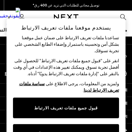
توصيل مجاني للطلبات التي تزيد عن 400 ر.ق*
An error occurred on client
نحن نقوم بدفع جميع الرسوم
0
شبكاتنا الاجتماعية
يستخدم موقعنا ملفات تعريف الارتباط
متجر العطلات
ملابس مدرسية
البنات
الأولاد
البيبي
النس
تساعدنا ملفات تعريف الارتباط على ضمان عمل موقعنا
بشكل آمن وتحسينه باستمرار وإضفاء الطابع الشخصي على
HOLIDAY SHOP
تجربة تسوقك.‏
حسابي
Holiday Shop
قم بتسجيل الدخول إلى حسابك
Modest Holiday Outfits
انقر على "قبول جميع ملفات تعريف الارتباط" للحصول على
Sunset Styles
أفضل تجربة تسوق. ويمكنك تغيير هذه الإعدادات في أي وقت
اختر اللغة
Summer Nightwear
En
Ar
بالنقر على "إدارة ملفات تعريف الارتباط يدويًا" أدناه.
العربية
Girls
ولمزيد من المعلومات، يرجى الاطلاع على
سياسة ملفات
Girls' Holiday Shop
المساعدة
تعريف الارتباط لدينا
.
Girls' Travel Styles
Sunset Styles
الخصوصية والحقوق القانونية
Dresses
قبول جميع ملفات تعريف الارتباط
Sets & Outfits
الأقسام
Linen Collection
Swimwear & Beachwear
خدمات أخرى