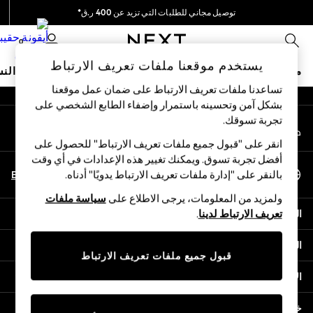
توصيل مجاني للطلبات التي تزيد عن 400 ر.ق*
An error occurred on client
نحن نقوم بدفع جميع الرسوم
0
شبكاتنا الاجتماعية
يستخدم موقعنا ملفات تعريف الارتباط
متجر العطلات
ملابس مدرسية
البنات
الأولاد
البيبي
النس
تساعدنا ملفات تعريف الارتباط على ضمان عمل موقعنا
بشكل آمن وتحسينه باستمرار وإضفاء الطابع الشخصي على
HOLIDAY SHOP
تجربة تسوقك.‏
حسابي
Holiday Shop
قم بتسجيل الدخول إلى حسابك
Modest Holiday Outfits
انقر على "قبول جميع ملفات تعريف الارتباط" للحصول على
Sunset Styles
أفضل تجربة تسوق. ويمكنك تغيير هذه الإعدادات في أي وقت
اختر اللغة
Summer Nightwear
En
Ar
بالنقر على "إدارة ملفات تعريف الارتباط يدويًا" أدناه.
العربية
Girls
ولمزيد من المعلومات، يرجى الاطلاع على
سياسة ملفات
Girls' Holiday Shop
المساعدة
تعريف الارتباط لدينا
.
Girls' Travel Styles
Sunset Styles
الخصوصية والحقوق القانونية
Dresses
قبول جميع ملفات تعريف الارتباط
Sets & Outfits
الأقسام
Linen Collection
Swimwear & Beachwear
خدمات أخرى