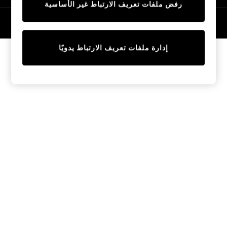
رفض ملفات تعريف الارتباط غير الأساسية
Tops & T-Shirts
Sandals & Sliders
© 2026 NEXT General Trading FZE، مسجلة في دبي، رقم السجل التجاري
57324021
Jumpsuits & Playsuits
Shorts & Skirts
إدارة ملفات تعريف الارتباط يدويًا
Sun Safe
Sun Hats & Caps
Sunglasses
Women's Holiday Shop
Women's Travel Styles
Dresses
Linen Collection
Tops & T-Shirts
Cover Ups & Kaftans
Sandals
Swimwear
Jumpsuits & Playsuits
Beachwear
Skirts
Trousers