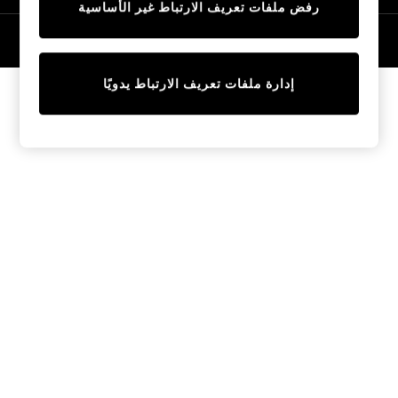
رفض ملفات تعريف الارتباط غير الأساسية
Trainers & Pumps
Swimwear
© 2026 NEXT General Trading FZE، مسجلة في دبي، رقم السجل التجاري
57324021
Tops
Shorts
إدارة ملفات تعريف الارتباط يدويًا
Joggers
adidas
Nike
All Girls Schoolwear
Shoes
Dresses
Trousers
Skirts
Shirts
Polo Shirts
Sweatshirts
Cardigans
Coats & Jackets
Underwear
Socks & Tights