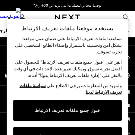
توصيل مجاني للطلبات التي تزيد عن 400 ر.ق*
An error occurred on client
نحن نقوم بدفع جميع الرسوم
0
شبكاتنا الاجتماعية
يستخدم موقعنا ملفات تعريف الارتباط
ملابس مدرسية
البنات
الأولاد
البيبي
النساء
الرج
تساعدنا ملفات تعريف الارتباط على ضمان عمل موقعنا
بشكل آمن وتحسينه باستمرار وإضفاء الطابع الشخصي على
SCHOOLWEAR
تجربة تسوقك.‏
حسابي
All Boys Schoolwear
قم بتسجيل الدخول إلى حسابك
Shoes
انقر على "قبول جميع ملفات تعريف الارتباط" للحصول على
Trousers
أفضل تجربة تسوق. ويمكنك تغيير هذه الإعدادات في أي وقت
اختر اللغة
Shorts
En
Ar
بالنقر على "إدارة ملفات تعريف الارتباط يدويًا" أدناه.
العربية
Shirts
ولمزيد من المعلومات، يرجى الاطلاع على
سياسة ملفات
Polo Shirts
المساعدة
تعريف الارتباط لدينا
.
Sweatshirts & Jumpers
Coats & Jackets
الخصوصية والحقوق القانونية
Underwear
قبول جميع ملفات تعريف الارتباط
Socks
الأقسام
Multipacks
All Boys Sport & Swimwear
خدمات أخرى