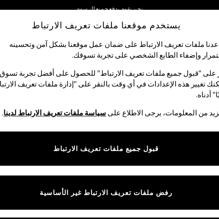
نحن نقوم بدفع جميع الرسوم
يستخدم موقعنا ملفات تعريف الارتباط
نحن نقبل
شبكاتنا الاجتماعية
دنا ملفات تعريف الارتباط على ضمان عمل موقعنا بشكل آمن وتحسينه
مرار وإضفاء الطابع الشخصي على تجربة تسوقك.‏
الأولاد
البيبي
النساء
الرجال
 على "قبول جميع ملفات تعريف الارتباط" للحصول على أفضل تجربة تسوق.
نك تغيير هذه الإعدادات في أي وقت بالنقر على "إدارة ملفات تعريف الارتب
اختر اللغة
ا" أدناه.
العربية
يد من المعلومات، يرجى الاطلاع على
سياسة ملفات تعريف الارتباط لدينا
.
قوق القانونية
الأقسام
ية وملفات تعريف الارتباط
نسائي
قبول جميع ملفات تعريف الارتباط
كام
رجالي
عريف الارتباط بشكل فردي
الأولاد
ييمات العملاء
البنات
رفض ملفات تعريف الارتباط غير الأساسية
المنتجات المنزلية
البيبي