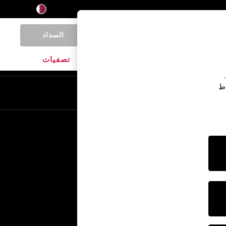
السداد
0
المنتجات المنزلية
الماركات
تصفيات
اط
En
Ar
خدمات أخرى
الإعلام والصحافة
الشركة
وظائف NEXT