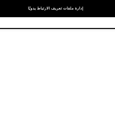
الماركات
إدارة ملفات تعريف الارتباط يدويًا
© 2026 NEXT General Trading FZE، مسجلة في دبي، رقم السجل التجاري 57324021