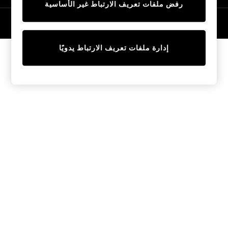
رفض ملفات تعريف الارتباط غير الأساسية
Tops & T-Shirts
Sandals & Sliders
© 2026 NEXT General Trading FZE، مسجلة في دبي، رقم السجل التجاري
57324021
Jumpsuits & Playsuits
Shorts & Skirts
إدارة ملفات تعريف الارتباط يدويًا
Sun Safe
Sun Hats & Caps
Sunglasses
Women's Holiday Shop
Women's Travel Styles
Dresses
Linen Collection
Tops & T-Shirts
Cover Ups & Kaftans
Sandals
Swimwear
Jumpsuits & Playsuits
Beachwear
Skirts
Trousers