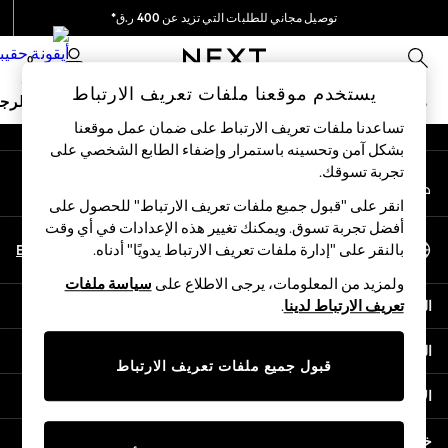
توصيل مجاني للطلبات التي تزيد عن 400 ر.ق*
An error occurred on client
نحن نقوم بدفع جميع الرسوم
0
شبكاتنا الاجتماعية
يستخدم موقعنا ملفات تعريف الارتباط
ملابس مدرسية
البنات
الأولاد
البيبي
النساء
الرج
تساعدنا ملفات تعريف الارتباط على ضمان عمل موقعنا
بشكل آمن وتحسينه باستمرار وإضفاء الطابع الشخصي على
HOLIDAY SHOP
تجربة تسوقك.‏
حسابي
Holiday Shop
قم بتسجيل الدخول إلى حسابك
Modest Holiday Outfits
انقر على "قبول جميع ملفات تعريف الارتباط" للحصول على
Sunset Styles
أفضل تجربة تسوق. ويمكنك تغيير هذه الإعدادات في أي وقت
اختر اللغة
Summer Nightwear
En
Ar
بالنقر على "إدارة ملفات تعريف الارتباط يدويًا" أدناه.
العربية
Girls
ولمزيد من المعلومات، يرجى الاطلاع على
سياسة ملفات
Girls' Holiday Shop
المساعدة
تعريف الارتباط لدينا
.
Girls' Travel Styles
Sunset Styles
الخصوصية والحقوق القانونية
Dresses
قبول جميع ملفات تعريف الارتباط
Sets & Outfits
الأقسام
Linen Collection
Swimwear & Beachwear
خدمات أخرى