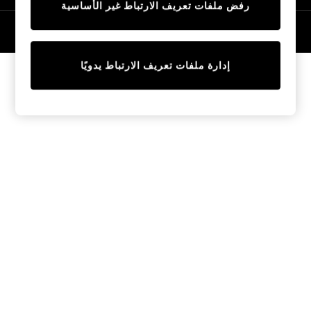
رفض ملفات تعريف الارتباط غير الأساسية
Tops & T-Shirts
Sandals & Sliders
© 2026 NEXT General Trading FZE، مسجلة في دبي، رقم السجل التجاري
57324021
Jumpsuits & Playsuits
Shorts & Skirts
إدارة ملفات تعريف الارتباط يدويًا
Sun Safe
Sun Hats & Caps
Sunglasses
Women's Holiday Shop
Women's Travel Styles
Dresses
Linen Collection
Tops & T-Shirts
Cover Ups & Kaftans
Sandals
Swimwear
Jumpsuits & Playsuits
Beachwear
Skirts
Trousers