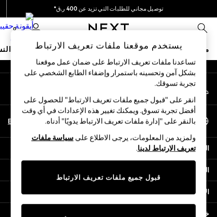
توصيل مجاني للطلبات التي تزيد عن 400 ر.ق*
An error occurred on client
نحن نقوم بدفع جميع الرسوم
0
شبكاتنا الاجتماعية
يستخدم موقعنا ملفات تعريف الارتباط
متجر العطلات
ملابس مدرسية
البنات
الأولاد
البيبي
النس
تساعدنا ملفات تعريف الارتباط على ضمان عمل موقعنا
بشكل آمن وتحسينه باستمرار وإضفاء الطابع الشخصي على
HOLIDAY SHOP
تجربة تسوقك.‏
حسابي
Holiday Shop
قم بتسجيل الدخول إلى حسابك
Modest Holiday Outfits
انقر على "قبول جميع ملفات تعريف الارتباط" للحصول على
Sunset Styles
أفضل تجربة تسوق. ويمكنك تغيير هذه الإعدادات في أي وقت
اختر اللغة
Summer Nightwear
En
Ar
بالنقر على "إدارة ملفات تعريف الارتباط يدويًا" أدناه.
العربية
Girls
ولمزيد من المعلومات، يرجى الاطلاع على
سياسة ملفات
Girls' Holiday Shop
المساعدة
تعريف الارتباط لدينا
.
Girls' Travel Styles
Sunset Styles
الخصوصية والحقوق القانونية
Dresses
قبول جميع ملفات تعريف الارتباط
Sets & Outfits
الأقسام
Linen Collection
Swimwear & Beachwear
خدمات أخرى