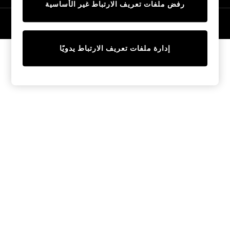
رفض ملفات تعريف الارتباط غير الأساسية
Tops & T-Shirts
Sandals & Sliders
© 2026 NEXT General Trading FZE، مسجلة في دبي، رقم السجل التجاري
57324021
Jumpsuits & Playsuits
Shorts & Skirts
إدارة ملفات تعريف الارتباط يدويًا
Sun Safe
Sun Hats & Caps
Sunglasses
Women's Holiday Shop
Women's Travel Styles
Dresses
Linen Collection
Tops & T-Shirts
Cover Ups & Kaftans
Sandals
Swimwear
Jumpsuits & Playsuits
Beachwear
Skirts
Trousers