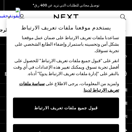
توصيل مجاني للطلبات التي تزيد عن 400 ر.ق*
An error occurred on client
نحن نقوم بدفع جميع الرسوم
0
شبكاتنا الاجتماعية
يستخدم موقعنا ملفات تعريف الارتباط
ملابس مدرسية
البنات
الأولاد
البيبي
النساء
الرج
تساعدنا ملفات تعريف الارتباط على ضمان عمل موقعنا
بشكل آمن وتحسينه باستمرار وإضفاء الطابع الشخصي على
HOLIDAY SHOP
تجربة تسوقك.‏
حسابي
Holiday Shop
قم بتسجيل الدخول إلى حسابك
Modest Holiday Outfits
انقر على "قبول جميع ملفات تعريف الارتباط" للحصول على
Sunset Styles
أفضل تجربة تسوق. ويمكنك تغيير هذه الإعدادات في أي وقت
اختر اللغة
Summer Nightwear
En
Ar
بالنقر على "إدارة ملفات تعريف الارتباط يدويًا" أدناه.
العربية
Girls
ولمزيد من المعلومات، يرجى الاطلاع على
سياسة ملفات
Girls' Holiday Shop
المساعدة
تعريف الارتباط لدينا
.
Girls' Travel Styles
Sunset Styles
الخصوصية والحقوق القانونية
Dresses
قبول جميع ملفات تعريف الارتباط
Sets & Outfits
الأقسام
Linen Collection
Swimwear & Beachwear
خدمات أخرى