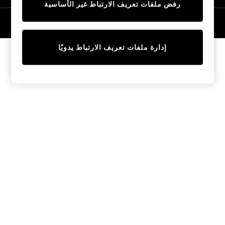
رفض ملفات تعريف الارتباط غير الأساسية
Trainers & Pumps
Swimwear
© 2026 NEXT General Trading FZE، مسجلة في دبي، رقم السجل التجاري
57324021
Tops
Shorts
إدارة ملفات تعريف الارتباط يدويًا
Joggers
adidas
Nike
All Girls Schoolwear
Shoes
Dresses
Trousers
Skirts
Shirts
Polo Shirts
Sweatshirts
Cardigans
Coats & Jackets
Underwear
Socks & Tights