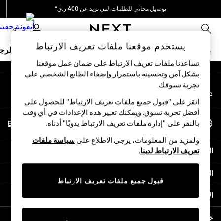
توصيل مجاني للطلبات التي تزيد عن 400 ر.ق*
An error occurred on client
نحن نقوم بدفع جميع الرسوم
0
شبكاتنا الاجتماعية
يستخدم موقعنا ملفات تعريف الارتباط
ملابس مدرسية
البنات
الأولاد
البيبي
النساء
الرج
تساعدنا ملفات تعريف الارتباط على ضمان عمل موقعنا
بشكل آمن وتحسينه باستمرار وإضفاء الطابع الشخصي على
SCHOOLWEAR
تجربة تسوقك.‏
حسابي
All Boys Schoolwear
قم بتسجيل الدخول إلى حسابك
Shoes
انقر على "قبول جميع ملفات تعريف الارتباط" للحصول على
Trousers
أفضل تجربة تسوق. ويمكنك تغيير هذه الإعدادات في أي وقت
اختر اللغة
Shorts
En
Ar
بالنقر على "إدارة ملفات تعريف الارتباط يدويًا" أدناه.
العربية
Shirts
ولمزيد من المعلومات، يرجى الاطلاع على
سياسة ملفات
Polo Shirts
المساعدة
تعريف الارتباط لدينا
.
Sweatshirts & Jumpers
Coats & Jackets
الخصوصية والحقوق القانونية
Underwear
قبول جميع ملفات تعريف الارتباط
Socks
الأقسام
Multipacks
All Boys Sport & Swimwear
خدمات أخرى