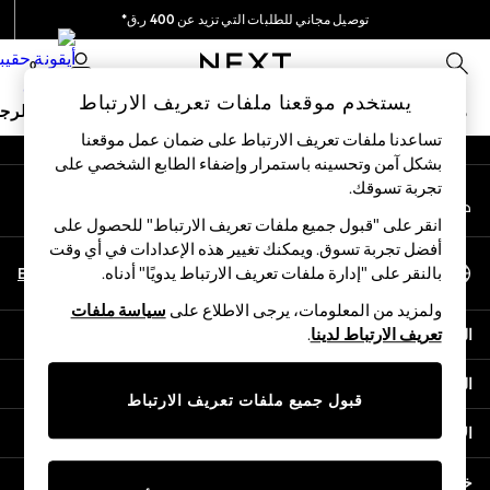
توصيل مجاني للطلبات التي تزيد عن 400 ر.ق*
An error occurred on client
نحن نقوم بدفع جميع الرسوم
0
شبكاتنا الاجتماعية
يستخدم موقعنا ملفات تعريف الارتباط
ملابس مدرسية
البنات
الأولاد
البيبي
النساء
الرج
تساعدنا ملفات تعريف الارتباط على ضمان عمل موقعنا
بشكل آمن وتحسينه باستمرار وإضفاء الطابع الشخصي على
SCHOOLWEAR
تجربة تسوقك.‏
حسابي
All Boys Schoolwear
قم بتسجيل الدخول إلى حسابك
Shoes
انقر على "قبول جميع ملفات تعريف الارتباط" للحصول على
Trousers
أفضل تجربة تسوق. ويمكنك تغيير هذه الإعدادات في أي وقت
اختر اللغة
Shorts
En
Ar
بالنقر على "إدارة ملفات تعريف الارتباط يدويًا" أدناه.
العربية
Shirts
ولمزيد من المعلومات، يرجى الاطلاع على
سياسة ملفات
Polo Shirts
المساعدة
تعريف الارتباط لدينا
.
Sweatshirts & Jumpers
Coats & Jackets
الخصوصية والحقوق القانونية
Underwear
قبول جميع ملفات تعريف الارتباط
Socks
الأقسام
Multipacks
All Boys Sport & Swimwear
خدمات أخرى