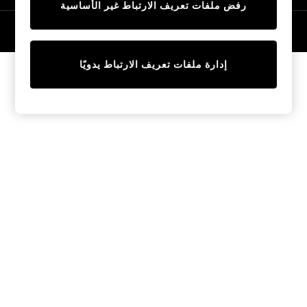
رفض ملفات تعريف الارتباط غير الأساسية
Trainers & Pumps
Swimwear
© 2026 NEXT General Trading FZE، مسجلة في دبي، رقم السجل التجاري
57324021
Tops
Shorts
إدارة ملفات تعريف الارتباط يدويًا
Joggers
adidas
Nike
All Girls Schoolwear
Shoes
Dresses
Trousers
Skirts
Shirts
Polo Shirts
Sweatshirts
Cardigans
Coats & Jackets
Underwear
Socks & Tights