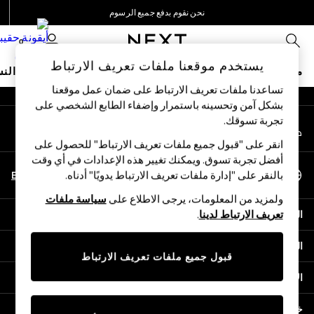
نحن نقوم بدفع جميع الرسوم
An error occurred on client
نحن نقبل
0
شبكاتنا الاجتماعية
يستخدم موقعنا ملفات تعريف الارتباط
متجر العطلات
ملابس مدرسية
البنات
الأولاد
البيبي
النس
تساعدنا ملفات تعريف الارتباط على ضمان عمل موقعنا
بشكل آمن وتحسينه باستمرار وإضفاء الطابع الشخصي على
HOLIDAY SHOP
تجربة تسوقك.‏
حسابي
Holiday Shop
قم بتسجيل الدخول إلى حسابك
Modest Holiday Outfits
انقر على "قبول جميع ملفات تعريف الارتباط" للحصول على
Sunset Styles
أفضل تجربة تسوق. ويمكنك تغيير هذه الإعدادات في أي وقت
اختر اللغة
Summer Nightwear
En
Ar
بالنقر على "إدارة ملفات تعريف الارتباط يدويًا" أدناه.
العربية
Girls
ولمزيد من المعلومات، يرجى الاطلاع على
سياسة ملفات
Girls' Holiday Shop
المساعدة
تعريف الارتباط لدينا
.
Girls' Travel Styles
Sunset Styles
الخصوصية والحقوق القانونية
Dresses
قبول جميع ملفات تعريف الارتباط
Sets & Outfits
الأقسام
Linen Collection
Swimwear & Beachwear
خدمات أخرى