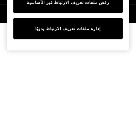
رفض ملفات تعريف الارتباط غير الأساسية
Tops & T-Shirts
Sandals & Sliders
© 2026 NEXT General Trading FZE، مسجلة في دبي، رقم السجل التجاري
57324021
Jumpsuits & Playsuits
Shorts & Skirts
إدارة ملفات تعريف الارتباط يدويًا
Sun Safe
Sun Hats & Caps
Sunglasses
Women's Holiday Shop
Women's Travel Styles
Dresses
Linen Collection
Tops & T-Shirts
Cover Ups & Kaftans
Sandals
Swimwear
Jumpsuits & Playsuits
Beachwear
Skirts
Trousers