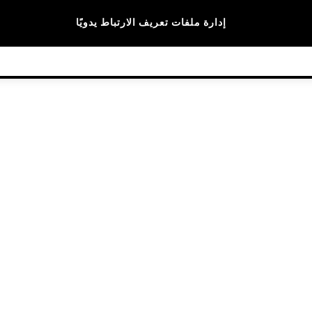
الماركات
إدارة ملفات تعريف الارتباط يدويًا
© 2026 NEXT General Trading FZE، مسجلة في دبي، رقم السجل التجاري 57324021