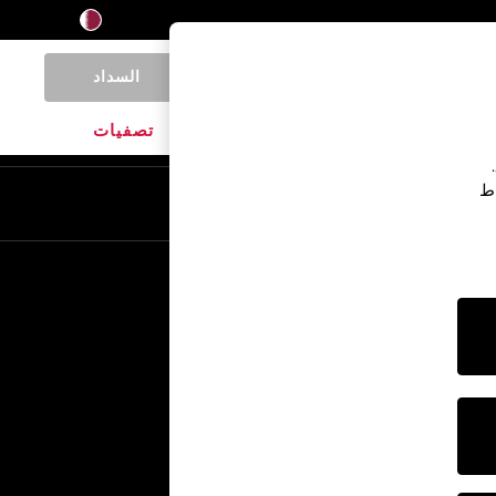
السداد
0
المنتجات المنزلية
الماركات
تصفيات
اط
En
Ar
خدمات أخرى
الإعلام والصحافة
الشركة
وظائف NEXT