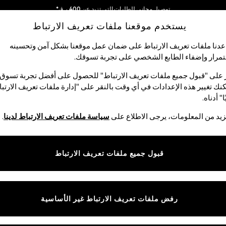
توصيل مجاني للطلبات التي تزيد عن 400 ر.ق*
يستخدم موقعنا ملفات تعريف الارتباط
نحن نقوم بدفع جميع الرسوم
شبكاتنا الاجتماعية
دنا ملفات تعريف الارتباط على ضمان عمل موقعنا بشكل آمن وتحسينه
مرار وإضفاء الطابع الشخصي على تجربة تسوقك.‏
الأولاد
البيبي
النساء
الرجال
 على "قبول جميع ملفات تعريف الارتباط" للحصول على أفضل تجربة تسوق.
نك تغيير هذه الإعدادات في أي وقت بالنقر على "إدارة ملفات تعريف الارتب
اختر اللغة
ا" أدناه.
العربية
يد من المعلومات، يرجى الاطلاع على
سياسة ملفات تعريف الارتباط لدينا
.
قوق القانونية
الأقسام
ية وملفات تعريف الارتباط
نسائي
قبول جميع ملفات تعريف الارتباط
كام
رجالي
عريف الارتباط بشكل فردي
الأولاد
ييمات العملاء
البنات
رفض ملفات تعريف الارتباط غير الأساسية
المنتجات المنزلية
البيبي