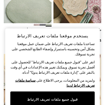
Shorts & Skirts
Sun Safe
Sun Hats & Caps
Sunglasses
Women's Holiday Shop
Women's Travel Styles
Dresses
طقم من 4 لبادات مائدة
طقم من 4 مساند أطباق بكرات
Linen Collection
صغيرة
يستخدم موقعنا ملفات تعريف الارتباط
Tops & T-Shirts
Cover Ups & Kaftans
تساعدنا ملفات تعريف الارتباط على ضمان عمل موقعنا
Sandals
بشكل آمن وتحسينه باستمرار وإضفاء الطابع الشخصي على
Swimwear
تجربة تسوقك.‏
Jumpsuits & Playsuits
Beachwear
انقر على "قبول جميع ملفات تعريف الارتباط" للحصول على
Skirts
أفضل تجربة تسوق. ويمكنك تغيير هذه الإعدادات في أي وقت
Trousers
بالنقر على "إدارة ملفات تعريف الارتباط يدويًا" أدناه.
Sunglasses
Sun Hats & Caps
ولمزيد من المعلومات، يرجى الاطلاع على
سياسة ملفات
Resort Styles
تعريف الارتباط لدينا
.
Boys' Holiday Shop
Boys' Travel Styles
Sunset Styles
Sets & Outfits
قبول جميع ملفات تعريف الارتباط
Linen Collection