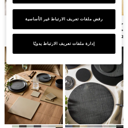
Tops & T-Shirts
Shirts
Polo Shirts
رفض ملفات تعريف الارتباط غير الأساسية
Swimwear
حزمة من 4 قواعد أكواب بخرز
طقم من 4 مفارش طاولة بنقشة
Shorts
مزينة بأزهار
زهور Maisie
Sandals & Clogs
Sun Safe
Rash Vests
إدارة ملفات تعريف الارتباط يدويًا
Sun Hats & Caps
Sunglasses
Baby Holiday Shop
Baby Summer Nightwear
Dresses
Sets & Outfits
Rompers
Sandals
Swimwear
Sun Hats & Caps
Mens' Holiday Shop
Shirts
Linen Collection
Polo Shirts
Tops & T-Shirts