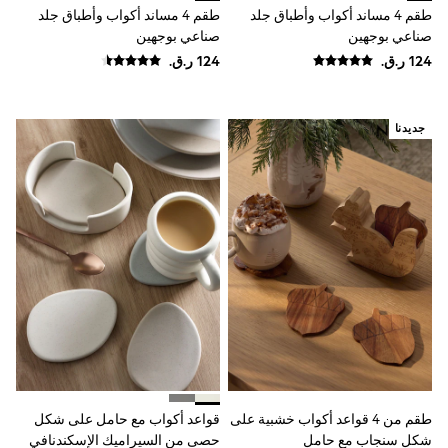
Trousers & Chinos
طقم 4 مساند أكواب وأطباق جلد
طقم 4 مساند أكواب وأطباق جلد
Jeans
صناعي بوجهين
صناعي بوجهين
Sandals
Shorts
Swimwear
Hats & Caps
Vests
جديدنا
Sunglasses
Beach Towels
Bags
Travel Bags
Luggage
Angel & Rocket
B by Ted Baker
Baker by Ted Baker
Boden
Lipsy
Love & Roses
Mint Velvet
Monsoon
River Island
Eid Holiday Collection
طقم من 4 قواعد أكواب خشبية على
قواعد أكواب مع حامل على شكل
SCHOOLWEAR
All Boys Schoolwear
شكل سنجاب مع حامل
حصى من السيراميك الإسكندنافي