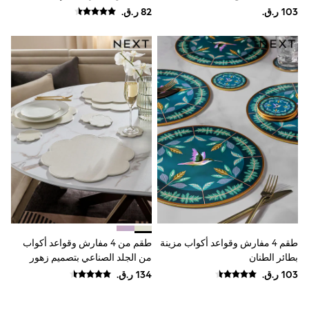
Shoes
Trousers
Shorts
Shirts
Polo Shirts
Sweatshirts & Jumpers
Coats & Jackets
Underwear
Socks
Multipacks
All Boys Sport & Swimwear
Trainers & Pumps
Swimwear
Tops
Shorts
Joggers
adidas
Nike
All Girls Schoolwear
طقم 4 مفارش وقواعد أكواب مزينة
طقم من 4 مفارش وقواعد أكواب
Shoes
بطائر الطنان
من الجلد الصناعي بتصميم زهور
Dresses
Trousers
Skirts
Shirts