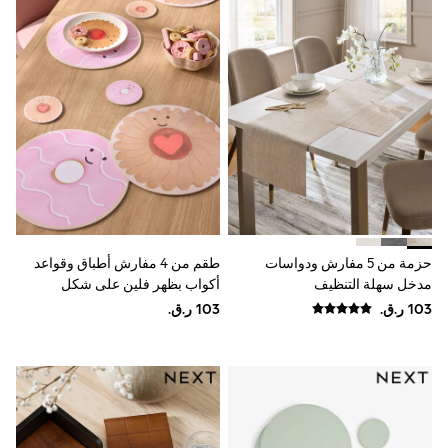
Coats & Jackets
Bags
Polo Shirts
Blue
Black
White
Grey
Green
Red
All Branded Schoolwear
adidas
Nike
Clarks
Start Rite
حزمة من 5 مفارش ودواسات
طقم من 4 مفارش أطباق وقواعد
Smiggle
مدخل سهلة التنظيف
أكواب بظهر فلين على شكل
Eastpak
بسكويت
Bags & Backpacks
Caps
Belts
Jumpers
Polo Shirts
All Girls Sports & Swimwear
T-Shirts
Bags & Backpacks