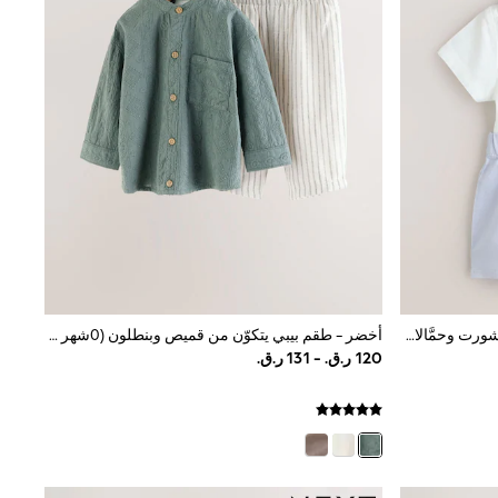
أزرق - طقم 3 قطع للبيبي من قميص وشورت وحمَّالات (0 شهر- 2 سنتين)
أخضر - طقم بيبي يتكوّن من قميص وبنطلون (0شهر -3سنة)