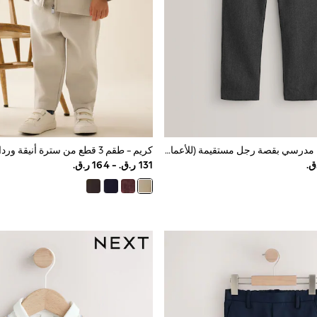
رمادي - بنطلون مدرسي بقصة رجل مستقيمة (للأعمار من 3 سنوات إلى 17 سنة)