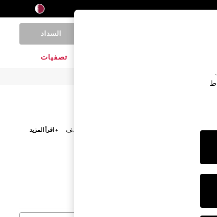
السداد
0
المنتجات المنزلية
الماركات
تصفيات
اط
 في تشكيلة ملابسهم لتوفير الراحة والأناقة. استكشف
+ اقرأ المزيد
ر بألوان أساسية تتضمن البني الفاتح والأسود والأزرق
قم سترات وقمصان وبنطلونات
أطقم سترات وبنطلونات
Ne