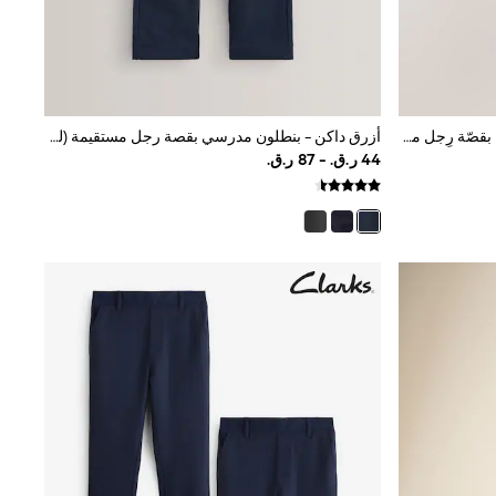
رمادي - حزمة من 2 بنطلونات مدرسية بقصّة رِجل مستقيمة (3 - 17 سنة)
أزرق داكن - بنطلون مدرسي بقصة رجل مستقيمة (للأعمار من 3 سنوات إلى 17 سنة)