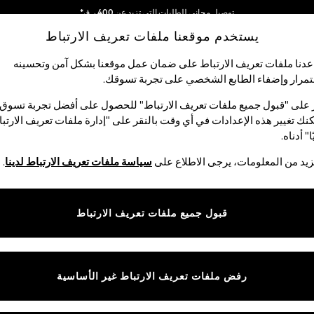
توصيل مجاني للطلبات التي تزيد عن 400 ر.ق*
نحن نقبل
نحن نقوم بدفع جميع الرسوم
يستخدم موقعنا ملفات تعريف الارتباط
دنا ملفات تعريف الارتباط على ضمان عمل موقعنا بشكل آمن وتحسينه
مرار وإضفاء الطابع الشخصي على تجربة تسوقك.‏
لبيبي
النساء
الرجال
متجر العطلات
 على "قبول جميع ملفات تعريف الارتباط" للحصول على أفضل تجربة تسوق.
نك تغيير هذه الإعدادات في أي وقت بالنقر على "إدارة ملفات تعريف الارتب
ا" أدناه.
سراويل الأولاد والسراويل القطنية
(663)
يد من المعلومات، يرجى الاطلاع على
سياسة ملفات تعريف الارتباط لدينا
.
ميم مريح لوقت اللعب وللحصول على مظهر أنيق على حد سواء، وهي اختيار أساسي
عة من أقمشة قابلة للتمدد، وبحافة خصر بقماش متمدد وقابلة للضبط. وكلها تتوف
قبول جميع ملفات تعريف الارتباط
تسوق حسب الفئة
 يمكنك تنسيقها مع الطبعات المموهة أو الألوان الزاهية من الأحمر والبنفسجي.
ترات وأردية عُلوية وبنطلونات
أطقم قمصان وصداري وبنطلونات
أط
جو
تشينوز
بناطيل رياضية
جينز
المدرسة
xt
رفض ملفات تعريف الارتباط غير الأساسية