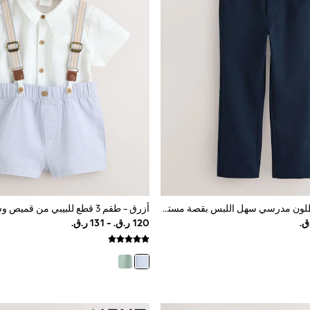
أزرق داكن - بنطلون مدرسي سهل اللبس بقصة مستقيمة (3-17 سنة)