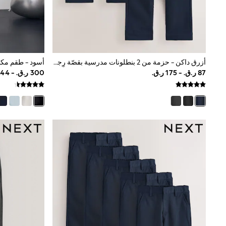
Trousers & Chinos
Jeans
Sandals
Shorts
Swimwear
Hats & Caps
أزرق داكن - حزمة من 2 بنطلونات مدرسية بقصّة رِجل مستقيمة (3 - 17 سنة)
Vests
Sunglasses
Beach Towels
Bags
Travel Bags
Luggage
Angel & Rocket
B by Ted Baker
Baker by Ted Baker
Boden
Lipsy
Love & Roses
Mint Velvet
Monsoon
River Island
Eid Holiday Collection
SCHOOLWEAR