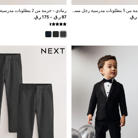
أزرق داكن - حزمة من 5 بنطلونات مدرسية رجل مستقيمة وسهلة اللبس بحزام مطاطي (3-17سنة)