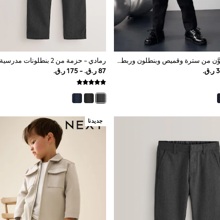
أسود - طقم مكوَّن من سترة وقميص وبنطلون وربطة عنق على شكل فيونكة (3شهور-12سنوات)
جديدنا