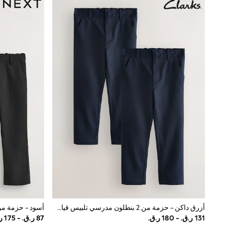
Shoes
Coats & Jackets
Bags
Polo Shirts
Blue
Black
White
Grey
Green
Red
All Branded Schoolwear
adidas
Nike
Clarks
Start Rite
Smiggle
Eastpak
Bags & Backpacks
Caps
Belts
Jumpers
Polo Shirts
أزرق داكن - حزمة من 2 بنطلون مدرسي تلبيس قياسي من Clarks
All Girls Sports & Swimwear
T-Shirts