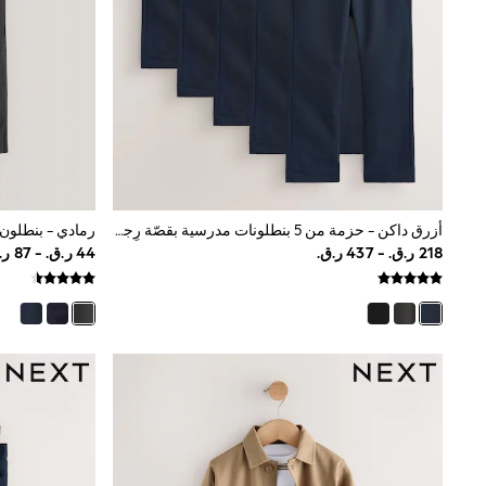
All Boys Schoolwear
Shoes
Trousers
Shorts
Shirts
Polo Shirts
Sweatshirts & Jumpers
Coats & Jackets
Underwear
Socks
Multipacks
أزرق داكن - حزمة من 5 بنطلونات مدرسية بقصّة رِجل مستقيمة (3 - 17 سنة)
All Boys Sport & Swimwear
Trainers & Pumps
Swimwear
Tops
Shorts
Joggers
adidas
Nike
All Girls Schoolwear
Shoes
Dresses
Trousers
Skirts