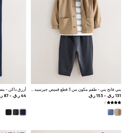
Shirts
Polo Shirts
Sweatshirts
Cardigans
Coats & Jackets
Underwear
Socks & Tights
Multipacks
All Girls Sports & Swimwear
Trainers & Pumps
Tops
Leggings
Shorts
Joggers
adidas
Nike
بني فاتح بني - طقم مكون من 3 قطع قميص جيرسيه وتيشِرت وبنطلون رياضي (3 شهور - 7 سنوات)
Shop All
Shoes
Coats & Jackets
Bags & Accessories
Shirts
Polo Shirts
Shop all