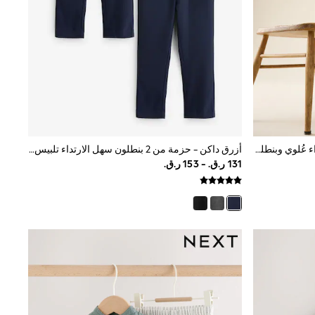
كريم - طقم 3 قطع من سترة أنيقة ورداء عُلوي وبنطلون (3 أشهر - 7 سنوات)
أزرق داكن - حزمة من 2 بنطلون سهل الارتداء تلبيس قياسي من Clarks