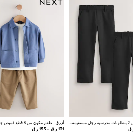
أسود - حزمة من 2 بنطلونات مدرسية رجل مستقيمة وسهلة اللبس بحزام مطاطي (3-17سنة)