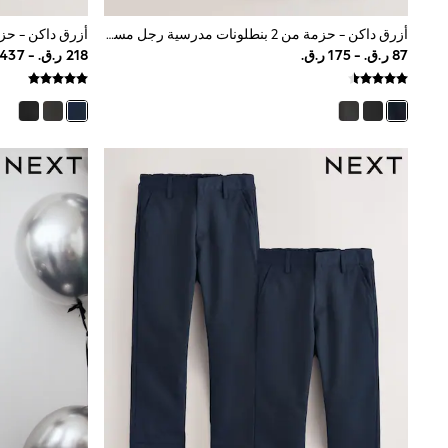
Linen Collection
Tops & T-Shirts
أزرق داكن - حزمة من 2 بنطلونات مدرسية رجل مستقيمة وسهلة اللبس بحزام مطاطي (3-17سنة)
Shirts
Polo Shirts
Swimwear
Shorts
Sandals & Clogs
Sun Safe
Rash Vests
Sun Hats & Caps
Sunglasses
Baby Holiday Shop
Baby Summer Nightwear
Dresses
Sets & Outfits
Rompers
Sandals
Swimwear
Sun Hats & Caps
Mens' Holiday Shop
Shirts
Linen Collection
Polo Shirts
Tops & T-Shirts