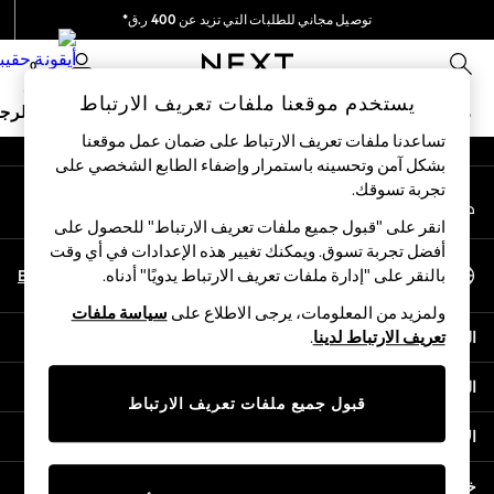
توصيل مجاني للطلبات التي تزيد عن 400 ر.ق*
An error occurred on client
نحن نقوم بدفع جميع الرسوم
0
شبكاتنا الاجتماعية
يستخدم موقعنا ملفات تعريف الارتباط
ملابس مدرسية
البنات
الأولاد
البيبي
النساء
الرج
تساعدنا ملفات تعريف الارتباط على ضمان عمل موقعنا
بشكل آمن وتحسينه باستمرار وإضفاء الطابع الشخصي على
HOLIDAY SHOP
تجربة تسوقك.‏
حسابي
Holiday Shop
قم بتسجيل الدخول إلى حسابك
Modest Holiday Outfits
انقر على "قبول جميع ملفات تعريف الارتباط" للحصول على
Sunset Styles
أفضل تجربة تسوق. ويمكنك تغيير هذه الإعدادات في أي وقت
اختر اللغة
Summer Nightwear
En
Ar
بالنقر على "إدارة ملفات تعريف الارتباط يدويًا" أدناه.
العربية
Girls
ولمزيد من المعلومات، يرجى الاطلاع على
سياسة ملفات
Girls' Holiday Shop
المساعدة
تعريف الارتباط لدينا
.
Girls' Travel Styles
Sunset Styles
الخصوصية والحقوق القانونية
Dresses
قبول جميع ملفات تعريف الارتباط
Sets & Outfits
الأقسام
Linen Collection
Swimwear & Beachwear
خدمات أخرى