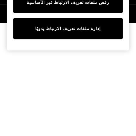
رفض ملفات تعريف الارتباط غير الأساسية
Tops & T-Shirts
Sandals & Sliders
© 2026 NEXT General Trading FZE، مسجلة في دبي، رقم السجل التجاري
57324021
Jumpsuits & Playsuits
Shorts & Skirts
إدارة ملفات تعريف الارتباط يدويًا
Sun Safe
Sun Hats & Caps
Sunglasses
Women's Holiday Shop
Women's Travel Styles
Dresses
Linen Collection
Tops & T-Shirts
Cover Ups & Kaftans
Sandals
Swimwear
Jumpsuits & Playsuits
Beachwear
Skirts
Trousers