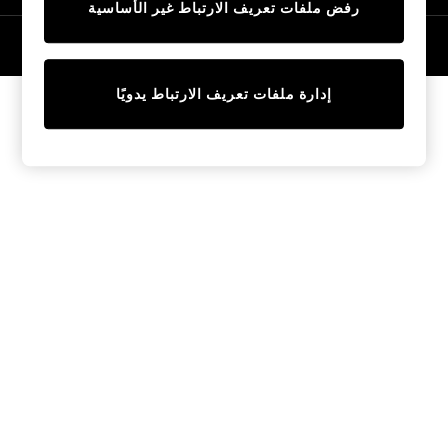
رفض ملفات تعريف الارتباط غير الأساسية
Tops & T-Shirts
Sandals & Sliders
© 2026 NEXT General Trading FZE، مسجلة في دبي، رقم السجل التجاري
57324021
Jumpsuits & Playsuits
Shorts & Skirts
إدارة ملفات تعريف الارتباط يدويًا
Sun Safe
Sun Hats & Caps
Sunglasses
Women's Holiday Shop
Women's Travel Styles
Dresses
Linen Collection
Tops & T-Shirts
Cover Ups & Kaftans
Sandals
Swimwear
Jumpsuits & Playsuits
Beachwear
Skirts
Trousers