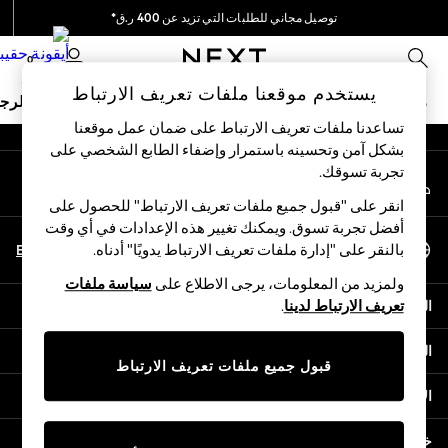
توصيل مجاني للطلبات التي تزيد عن 400 ر.ق*
An error occurred on client
نحن نقوم بدفع جميع الرسوم
0
شبكاتنا الاجتماعية
يستخدم موقعنا ملفات تعريف الارتباط
ملابس مدرسية
البنات
الأولاد
البيبي
النساء
الرج
تساعدنا ملفات تعريف الارتباط على ضمان عمل موقعنا
بشكل آمن وتحسينه باستمرار وإضفاء الطابع الشخصي على
HOLIDAY SHOP
تجربة تسوقك.‏
حسابي
Holiday Shop
قم بتسجيل الدخول إلى حسابك
Modest Holiday Outfits
انقر على "قبول جميع ملفات تعريف الارتباط" للحصول على
Sunset Styles
أفضل تجربة تسوق. ويمكنك تغيير هذه الإعدادات في أي وقت
اختر اللغة
Summer Nightwear
En
Ar
بالنقر على "إدارة ملفات تعريف الارتباط يدويًا" أدناه.
العربية
Girls
ولمزيد من المعلومات، يرجى الاطلاع على
سياسة ملفات
Girls' Holiday Shop
المساعدة
تعريف الارتباط لدينا
.
Girls' Travel Styles
Sunset Styles
الخصوصية والحقوق القانونية
Dresses
قبول جميع ملفات تعريف الارتباط
Sets & Outfits
الأقسام
Linen Collection
Swimwear & Beachwear
خدمات أخرى