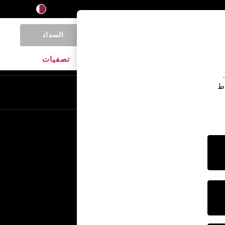
السداد
0
المنتجات المنزلية
الماركات
تصفيات
اط
En
Ar
خدمات أخرى
الإعلام والصحافة
الشركة
وظائف NEXT