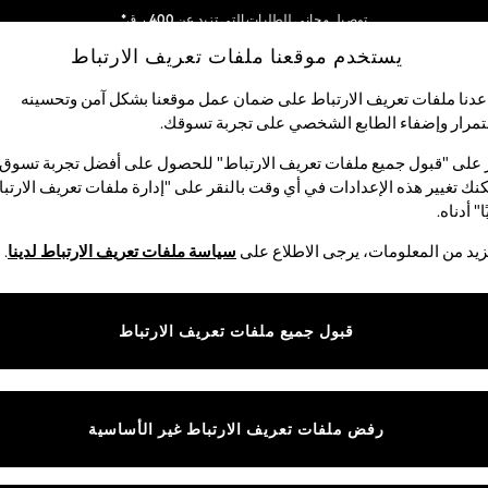
توصيل مجاني للطلبات التي تزيد عن 400 ر.ق*
يستخدم موقعنا ملفات تعريف الارتباط
نحن نقوم بدفع جميع الرسوم
شبكاتنا الاجتماعية
دنا ملفات تعريف الارتباط على ضمان عمل موقعنا بشكل آمن وتحسينه
مرار وإضفاء الطابع الشخصي على تجربة تسوقك.‏
الأولاد
البيبي
النساء
الرجال
 على "قبول جميع ملفات تعريف الارتباط" للحصول على أفضل تجربة تسوق.
نك تغيير هذه الإعدادات في أي وقت بالنقر على "إدارة ملفات تعريف الارتب
اختر اللغة
ا" أدناه.
العربية
يد من المعلومات، يرجى الاطلاع على
سياسة ملفات تعريف الارتباط لدينا
.
قوق القانونية
الأقسام
ية وملفات تعريف الارتباط
نسائي
قبول جميع ملفات تعريف الارتباط
كام
رجالي
عريف الارتباط بشكل فردي
الأولاد
ييمات العملاء
البنات
رفض ملفات تعريف الارتباط غير الأساسية
المنتجات المنزلية
البيبي