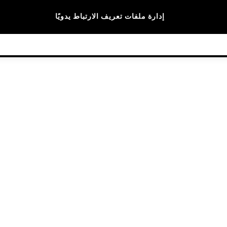
الماركات
إدارة ملفات تعريف الارتباط يدويًا
© 2026 NEXT General Trading FZE، مسجلة في دبي، رقم السجل التجاري 57324021