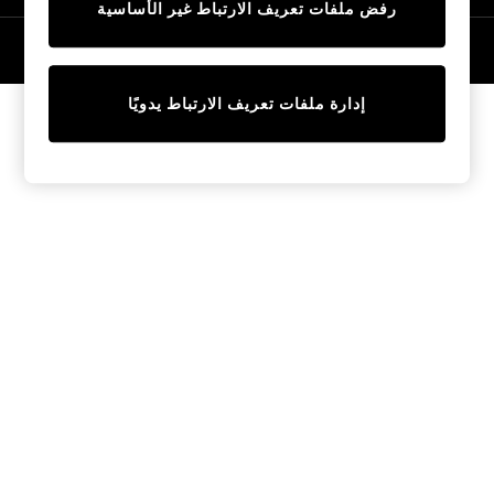
رفض ملفات تعريف الارتباط غير الأساسية
Tops & T-Shirts
Sandals & Sliders
© 2026 NEXT General Trading FZE، مسجلة في دبي، رقم السجل التجاري
57324021
Jumpsuits & Playsuits
Shorts & Skirts
إدارة ملفات تعريف الارتباط يدويًا
Sun Safe
Sun Hats & Caps
Sunglasses
Women's Holiday Shop
Women's Travel Styles
Dresses
Linen Collection
Tops & T-Shirts
Cover Ups & Kaftans
Sandals
Swimwear
Jumpsuits & Playsuits
Beachwear
Skirts
Trousers