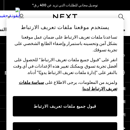
توصيل مجاني للطلبات التي تزيد عن 400 ر.ق*
An error occurred on client
نحن نقوم بدفع جميع الرسوم
0
شبكاتنا الاجتماعية
يستخدم موقعنا ملفات تعريف الارتباط
متجر العطلات
ملابس مدرسية
البنات
الأولاد
البيبي
النس
تساعدنا ملفات تعريف الارتباط على ضمان عمل موقعنا
بشكل آمن وتحسينه باستمرار وإضفاء الطابع الشخصي على
HOLIDAY SHOP
تجربة تسوقك.‏
حسابي
Holiday Shop
قم بتسجيل الدخول إلى حسابك
Modest Holiday Outfits
انقر على "قبول جميع ملفات تعريف الارتباط" للحصول على
Sunset Styles
أفضل تجربة تسوق. ويمكنك تغيير هذه الإعدادات في أي وقت
اختر اللغة
Summer Nightwear
En
Ar
بالنقر على "إدارة ملفات تعريف الارتباط يدويًا" أدناه.
العربية
Girls
ولمزيد من المعلومات، يرجى الاطلاع على
سياسة ملفات
Girls' Holiday Shop
المساعدة
تعريف الارتباط لدينا
.
Girls' Travel Styles
Sunset Styles
الخصوصية والحقوق القانونية
Dresses
قبول جميع ملفات تعريف الارتباط
Sets & Outfits
الأقسام
Linen Collection
Swimwear & Beachwear
خدمات أخرى