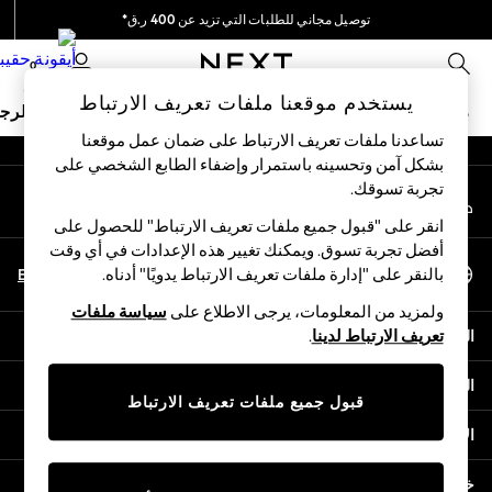
توصيل مجاني للطلبات التي تزيد عن 400 ر.ق*
An error occurred on client
نحن نقوم بدفع جميع الرسوم
0
شبكاتنا الاجتماعية
يستخدم موقعنا ملفات تعريف الارتباط
ملابس مدرسية
البنات
الأولاد
البيبي
النساء
الرج
تساعدنا ملفات تعريف الارتباط على ضمان عمل موقعنا
بشكل آمن وتحسينه باستمرار وإضفاء الطابع الشخصي على
HOLIDAY SHOP
تجربة تسوقك.‏
حسابي
Holiday Shop
قم بتسجيل الدخول إلى حسابك
Modest Holiday Outfits
انقر على "قبول جميع ملفات تعريف الارتباط" للحصول على
Sunset Styles
أفضل تجربة تسوق. ويمكنك تغيير هذه الإعدادات في أي وقت
اختر اللغة
Summer Nightwear
En
Ar
بالنقر على "إدارة ملفات تعريف الارتباط يدويًا" أدناه.
العربية
Girls
ولمزيد من المعلومات، يرجى الاطلاع على
سياسة ملفات
Girls' Holiday Shop
المساعدة
تعريف الارتباط لدينا
.
Girls' Travel Styles
Sunset Styles
الخصوصية والحقوق القانونية
Dresses
قبول جميع ملفات تعريف الارتباط
Sets & Outfits
الأقسام
Linen Collection
Swimwear & Beachwear
خدمات أخرى