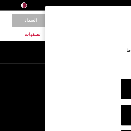
السداد
0
المنتجات المنزلية
الماركات
تصفيات
اط
En
Ar
خدمات أخرى
الإعلام والصحافة
الشركة
وظائف NEXT