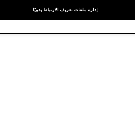
الماركات
إدارة ملفات تعريف الارتباط يدويًا
© 2026 NEXT General Trading FZE، مسجلة في دبي، رقم السجل التجاري 57324021