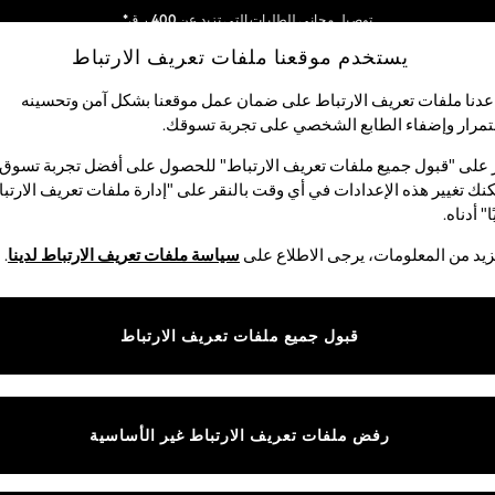
توصيل مجاني للطلبات التي تزيد عن 400 ر.ق*
يستخدم موقعنا ملفات تعريف الارتباط
نحن نقوم بدفع جميع الرسوم
شبكاتنا الاجتماعية
دنا ملفات تعريف الارتباط على ضمان عمل موقعنا بشكل آمن وتحسينه
مرار وإضفاء الطابع الشخصي على تجربة تسوقك.‏
لبيبي
النساء
الرجال
متجر العطلات
 على "قبول جميع ملفات تعريف الارتباط" للحصول على أفضل تجربة تسوق.
نك تغيير هذه الإعدادات في أي وقت بالنقر على "إدارة ملفات تعريف الارتب
اختر اللغة
ا" أدناه.
العربية
يد من المعلومات، يرجى الاطلاع على
سياسة ملفات تعريف الارتباط لدينا
.
قوق القانونية
الأقسام
ية وملفات تعريف الارتباط
نسائي
قبول جميع ملفات تعريف الارتباط
كام
رجالي
عريف الارتباط بشكل فردي
الأولاد
ييمات العملاء
البنات
رفض ملفات تعريف الارتباط غير الأساسية
المنتجات المنزلية
البيبي