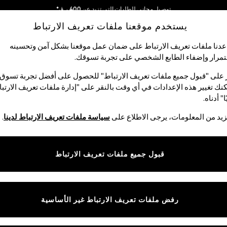
توصيل مجاني للطلبات التي تزيد عن 400 ر.ق*
يستخدم موقعنا ملفات تعريف الارتباط
نحن نقوم بدفع جميع الرسوم
شبكاتنا الاجتماعية
دنا ملفات تعريف الارتباط على ضمان عمل موقعنا بشكل آمن وتحسينه
مرار وإضفاء الطابع الشخصي على تجربة تسوقك.‏
الأولاد
البيبي
النساء
الرجال
 على "قبول جميع ملفات تعريف الارتباط" للحصول على أفضل تجربة تسوق.
نك تغيير هذه الإعدادات في أي وقت بالنقر على "إدارة ملفات تعريف الارتب
اختر اللغة
ا" أدناه.
العربية
يد من المعلومات، يرجى الاطلاع على
سياسة ملفات تعريف الارتباط لدينا
.
قوق القانونية
الأقسام
ية وملفات تعريف الارتباط
نسائي
قبول جميع ملفات تعريف الارتباط
كام
رجالي
عريف الارتباط بشكل فردي
الأولاد
ييمات العملاء
البنات
رفض ملفات تعريف الارتباط غير الأساسية
المنتجات المنزلية
البيبي