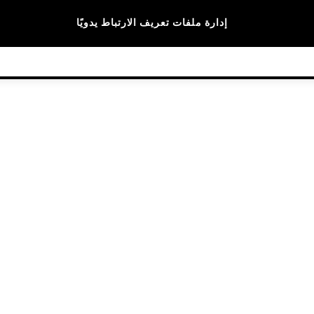
الماركات
إدارة ملفات تعريف الارتباط يدويًا
© 2026 NEXT General Trading FZE، مسجلة في دبي، رقم السجل التجاري 57324021