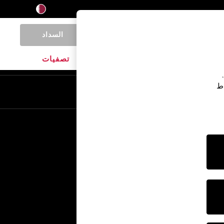
السداد
0
المنتجات المنزلية
الماركات
تصفيات
اط
En
Ar
خدمات أخرى
الإعلام والصحافة
الشركة
وظائف NEXT