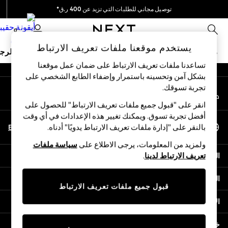
توصيل مجاني للطلبات التي تزيد عن 400 ر.ق*
An error occurred on client
نحن نقوم بدفع جميع الرسوم
0
شبكاتنا الاجتماعية
يستخدم موقعنا ملفات تعريف الارتباط
ملابس مدرسية
البنات
الأولاد
البيبي
النساء
الرج
تساعدنا ملفات تعريف الارتباط على ضمان عمل موقعنا
بشكل آمن وتحسينه باستمرار وإضفاء الطابع الشخصي على
HOLIDAY SHOP
تجربة تسوقك.‏
حسابي
Holiday Shop
قم بتسجيل الدخول إلى حسابك
Modest Holiday Outfits
انقر على "قبول جميع ملفات تعريف الارتباط" للحصول على
Sunset Styles
أفضل تجربة تسوق. ويمكنك تغيير هذه الإعدادات في أي وقت
اختر اللغة
Summer Nightwear
En
Ar
بالنقر على "إدارة ملفات تعريف الارتباط يدويًا" أدناه.
العربية
Girls
ولمزيد من المعلومات، يرجى الاطلاع على
سياسة ملفات
Girls' Holiday Shop
المساعدة
تعريف الارتباط لدينا
.
Girls' Travel Styles
Sunset Styles
الخصوصية والحقوق القانونية
Dresses
قبول جميع ملفات تعريف الارتباط
Sets & Outfits
الأقسام
Linen Collection
Swimwear & Beachwear
خدمات أخرى