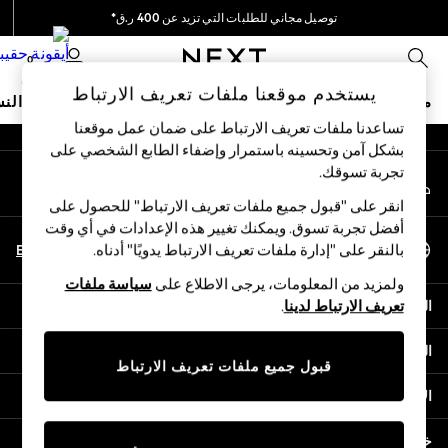
توصيل مجاني للطلبات التي تزيد عن 400 ر.ق*
An error occurred on client
نحن نقوم بدفع جميع الرسوم
0
شبكاتنا الاجتماعية
يستخدم موقعنا ملفات تعريف الارتباط
متجر العطلات
ملابس مدرسية
البنات
الأولاد
البيبي
النس
تساعدنا ملفات تعريف الارتباط على ضمان عمل موقعنا
بشكل آمن وتحسينه باستمرار وإضفاء الطابع الشخصي على
HOLIDAY SHOP
تجربة تسوقك.‏
حسابي
Holiday Shop
قم بتسجيل الدخول إلى حسابك
Modest Holiday Outfits
انقر على "قبول جميع ملفات تعريف الارتباط" للحصول على
Sunset Styles
أفضل تجربة تسوق. ويمكنك تغيير هذه الإعدادات في أي وقت
اختر اللغة
Summer Nightwear
En
Ar
بالنقر على "إدارة ملفات تعريف الارتباط يدويًا" أدناه.
العربية
Girls
ولمزيد من المعلومات، يرجى الاطلاع على
سياسة ملفات
Girls' Holiday Shop
المساعدة
تعريف الارتباط لدينا
.
Girls' Travel Styles
Sunset Styles
الخصوصية والحقوق القانونية
Dresses
قبول جميع ملفات تعريف الارتباط
Sets & Outfits
الأقسام
Linen Collection
Swimwear & Beachwear
خدمات أخرى