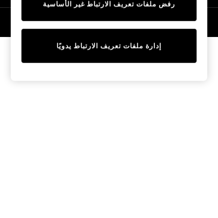
رفض ملفات تعريف الارتباط غير الأساسية
Tops & T-Shirts
Sandals & Sliders
© 2026 NEXT General Trading FZE، مسجلة في دبي، رقم السجل التجاري
57324021
Jumpsuits & Playsuits
Shorts & Skirts
إدارة ملفات تعريف الارتباط يدويًا
Sun Safe
Sun Hats & Caps
Sunglasses
Women's Holiday Shop
Women's Travel Styles
Dresses
Linen Collection
Tops & T-Shirts
Cover Ups & Kaftans
Sandals
Swimwear
Jumpsuits & Playsuits
Beachwear
Skirts
Trousers