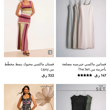
Shoes
Trousers
Shorts
Shirts
Polo Shirts
Sweatshirts & Jumpers
Coats & Jackets
Underwear
Socks
Multipacks
All Boys Sport & Swimwear
Trainers & Pumps
Swimwear
Tops
فساتين ماكسي جيرسيه مضلعة
فستان ماكسي محبوك بنمط مخطّط
Shorts
بأحزمة من The Set
من Lipsy
Joggers
adidas
Nike
All Girls Schoolwear
Shoes
Dresses
Trousers
Skirts
Shirts