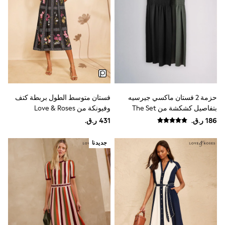
Polo Shirts
Sweatshirts
Cardigans
Coats & Jackets
Underwear
Socks & Tights
Multipacks
All Girls Sports & Swimwear
Trainers & Pumps
Tops
حزمة 2 فستان ماكسي جيرسيه
فستان متوسط الطول بربطة كتف
Leggings
بتفاصيل كشكشة من The Set
وفيونكة من Love & Roses
Shorts
Joggers
adidas
Nike
جديدنا
Shop All
Shoes
Coats & Jackets
Bags & Accessories
Shirts
Polo Shirts
Shop all
Shoes