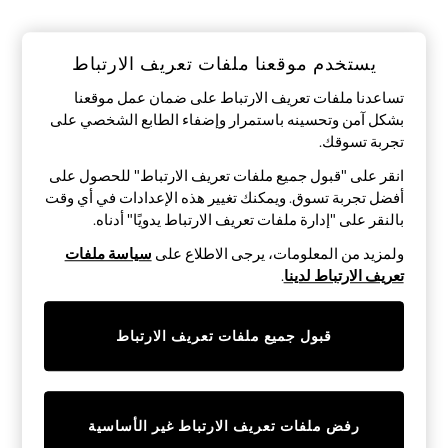
Shorts & Skirts
Sun Safe
Sun Hats & Caps
Sunglasses
يستخدم موقعنا ملفات تعريف الارتباط
Women's Holiday Shop
تساعدنا ملفات تعريف الارتباط على ضمان عمل موقعنا
Women's Travel Styles
Dresses
بشكل آمن وتحسينه باستمرار وإضفاء الطابع الشخصي على
Linen Collection
تجربة تسوقك.‏
Tops & T-Shirts
Cover Ups & Kaftans
انقر على "قبول جميع ملفات تعريف الارتباط" للحصول على
Sandals
أفضل تجربة تسوق. ويمكنك تغيير هذه الإعدادات في أي وقت
Swimwear
بالنقر على "إدارة ملفات تعريف الارتباط يدويًا" أدناه.
Jumpsuits & Playsuits
Beachwear
ولمزيد من المعلومات، يرجى الاطلاع على
سياسة ملفات
Skirts
تعريف الارتباط لدينا
.
Trousers
Sunglasses
Sun Hats & Caps
قبول جميع ملفات تعريف الارتباط
Resort Styles
Boys' Holiday Shop
Boys' Travel Styles
Sunset Styles
Sets & Outfits
رفض ملفات تعريف الارتباط غير الأساسية
Linen Collection