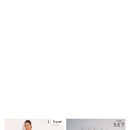
Trousers & Chinos
Jeans
Sandals
Shorts
Swimwear
Hats & Caps
Vests
Sunglasses
Beach Towels
Bags
Travel Bags
Luggage
Angel & Rocket
B by Ted Baker
Baker by Ted Baker
Boden
Lipsy
Love & Roses
Mint Velvet
Monsoon
River Island
Eid Holiday Collection
SCHOOLWEAR
جديدنا
All Boys Schoolwear