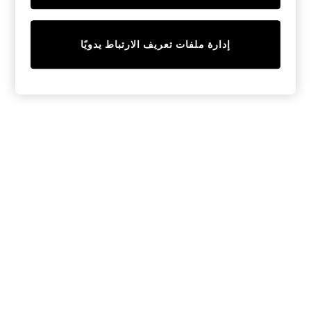
Tops & T-Shirts
Shirts
Polo Shirts
إدارة ملفات تعريف الارتباط يدويًا
Swimwear
Shorts
Sandals & Clogs
Sun Safe
Rash Vests
Sun Hats & Caps
Sunglasses
Baby Holiday Shop
Baby Summer Nightwear
Dresses
Sets & Outfits
Rompers
Sandals
Swimwear
Sun Hats & Caps
Mens' Holiday Shop
Shirts
Linen Collection
Polo Shirts
Tops & T-Shirts