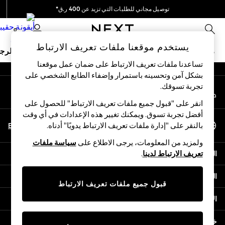
توصيل مجاني للطلبات التي تزيد عن 400 ر.ق*
An error occurred on client
نحن نقوم بدفع جميع الرسوم
0
شبكاتنا الاجتماعية
يستخدم موقعنا ملفات تعريف الارتباط
ملابس مدرسية
البنات
الأولاد
البيبي
النساء
الرج
تساعدنا ملفات تعريف الارتباط على ضمان عمل موقعنا
بشكل آمن وتحسينه باستمرار وإضفاء الطابع الشخصي على
HOLIDAY SHOP
تجربة تسوقك.‏
حسابي
Holiday Shop
قم بتسجيل الدخول إلى حسابك
Modest Holiday Outfits
انقر على "قبول جميع ملفات تعريف الارتباط" للحصول على
Sunset Styles
أفضل تجربة تسوق. ويمكنك تغيير هذه الإعدادات في أي وقت
اختر اللغة
Summer Nightwear
En
Ar
بالنقر على "إدارة ملفات تعريف الارتباط يدويًا" أدناه.
العربية
Girls
ولمزيد من المعلومات، يرجى الاطلاع على
سياسة ملفات
Girls' Holiday Shop
المساعدة
تعريف الارتباط لدينا
.
Girls' Travel Styles
Sunset Styles
الخصوصية والحقوق القانونية
Dresses
قبول جميع ملفات تعريف الارتباط
Sets & Outfits
الأقسام
Linen Collection
Swimwear & Beachwear
خدمات أخرى