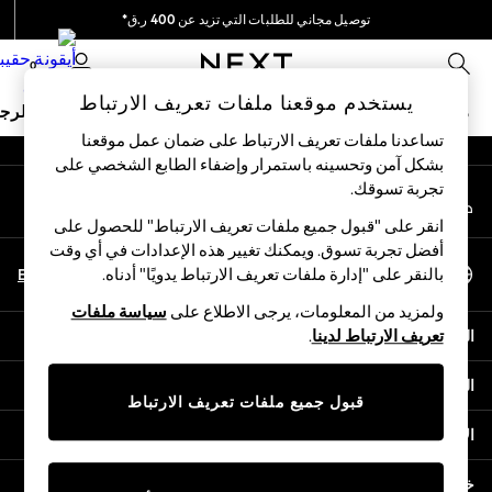
توصيل مجاني للطلبات التي تزيد عن 400 ر.ق*
An error occurred on client
نحن نقوم بدفع جميع الرسوم
0
شبكاتنا الاجتماعية
يستخدم موقعنا ملفات تعريف الارتباط
ملابس مدرسية
البنات
الأولاد
البيبي
النساء
الرج
تساعدنا ملفات تعريف الارتباط على ضمان عمل موقعنا
بشكل آمن وتحسينه باستمرار وإضفاء الطابع الشخصي على
HOLIDAY SHOP
تجربة تسوقك.‏
حسابي
Holiday Shop
قم بتسجيل الدخول إلى حسابك
Modest Holiday Outfits
انقر على "قبول جميع ملفات تعريف الارتباط" للحصول على
Sunset Styles
أفضل تجربة تسوق. ويمكنك تغيير هذه الإعدادات في أي وقت
اختر اللغة
Summer Nightwear
En
Ar
بالنقر على "إدارة ملفات تعريف الارتباط يدويًا" أدناه.
العربية
Girls
ولمزيد من المعلومات، يرجى الاطلاع على
سياسة ملفات
Girls' Holiday Shop
المساعدة
تعريف الارتباط لدينا
.
Girls' Travel Styles
Sunset Styles
الخصوصية والحقوق القانونية
Dresses
قبول جميع ملفات تعريف الارتباط
Sets & Outfits
الأقسام
Linen Collection
Swimwear & Beachwear
خدمات أخرى