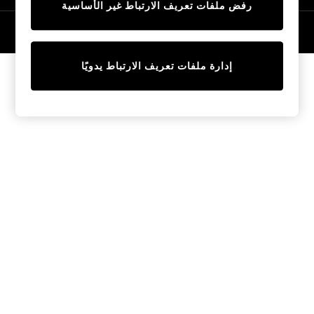
رفض ملفات تعريف الارتباط غير الأساسية
Tops & T-Shirts
Sandals & Sliders
© 2026 NEXT General Trading FZE، مسجلة في دبي، رقم السجل التجاري
57324021
Jumpsuits & Playsuits
Shorts & Skirts
إدارة ملفات تعريف الارتباط يدويًا
Sun Safe
Sun Hats & Caps
Sunglasses
Women's Holiday Shop
Women's Travel Styles
Dresses
Linen Collection
Tops & T-Shirts
Cover Ups & Kaftans
Sandals
Swimwear
Jumpsuits & Playsuits
Beachwear
Skirts
Trousers