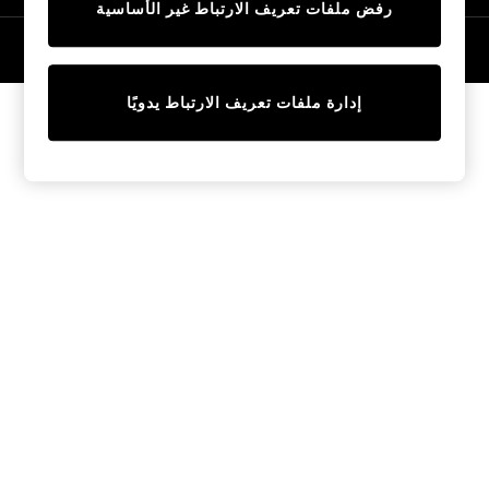
رفض ملفات تعريف الارتباط غير الأساسية
Tops & T-Shirts
Sandals & Sliders
© 2026 NEXT General Trading FZE، مسجلة في دبي، رقم السجل التجاري
57324021
Jumpsuits & Playsuits
Shorts & Skirts
إدارة ملفات تعريف الارتباط يدويًا
Sun Safe
Sun Hats & Caps
Sunglasses
Women's Holiday Shop
Women's Travel Styles
Dresses
Linen Collection
Tops & T-Shirts
Cover Ups & Kaftans
Sandals
Swimwear
Jumpsuits & Playsuits
Beachwear
Skirts
Trousers