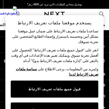
توصيل مجاني للطلبات التي تزيد عن 400 ر.ق*
An error occurred on client
نحن نقوم بدفع جميع الرسوم
0
شبكاتنا الاجتماعية
يستخدم موقعنا ملفات تعريف الارتباط
متجر العطلات
ملابس مدرسية
البنات
الأولاد
البيبي
النس
تساعدنا ملفات تعريف الارتباط على ضمان عمل موقعنا
بشكل آمن وتحسينه باستمرار وإضفاء الطابع الشخصي على
HOLIDAY SHOP
تجربة تسوقك.‏
حسابي
Holiday Shop
قم بتسجيل الدخول إلى حسابك
Modest Holiday Outfits
انقر على "قبول جميع ملفات تعريف الارتباط" للحصول على
Sunset Styles
أفضل تجربة تسوق. ويمكنك تغيير هذه الإعدادات في أي وقت
اختر اللغة
Summer Nightwear
En
Ar
بالنقر على "إدارة ملفات تعريف الارتباط يدويًا" أدناه.
العربية
Girls
ولمزيد من المعلومات، يرجى الاطلاع على
سياسة ملفات
Girls' Holiday Shop
المساعدة
تعريف الارتباط لدينا
.
Girls' Travel Styles
Sunset Styles
الخصوصية والحقوق القانونية
Dresses
قبول جميع ملفات تعريف الارتباط
Sets & Outfits
الأقسام
Linen Collection
Swimwear & Beachwear
خدمات أخرى