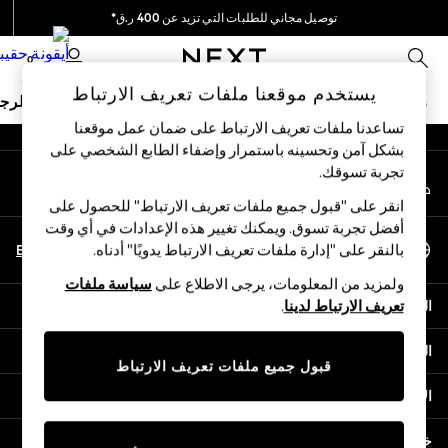
توصيل مجاني للطلبات التي تزيد عن 400 ر.ق*
An error occurred on client
نحن نقوم بدفع جميع الرسوم
0
شبكاتنا الاجتماعية
يستخدم موقعنا ملفات تعريف الارتباط
ملابس مدرسية
البنات
الأولاد
البيبي
النساء
الرج
تساعدنا ملفات تعريف الارتباط على ضمان عمل موقعنا
بشكل آمن وتحسينه باستمرار وإضفاء الطابع الشخصي على
SCHOOLWEAR
تجربة تسوقك.‏
حسابي
All Boys Schoolwear
قم بتسجيل الدخول إلى حسابك
Shoes
انقر على "قبول جميع ملفات تعريف الارتباط" للحصول على
Trousers
أفضل تجربة تسوق. ويمكنك تغيير هذه الإعدادات في أي وقت
اختر اللغة
Shorts
En
Ar
بالنقر على "إدارة ملفات تعريف الارتباط يدويًا" أدناه.
العربية
Shirts
ولمزيد من المعلومات، يرجى الاطلاع على
سياسة ملفات
Polo Shirts
المساعدة
تعريف الارتباط لدينا
.
Sweatshirts & Jumpers
Coats & Jackets
الخصوصية والحقوق القانونية
Underwear
قبول جميع ملفات تعريف الارتباط
Socks
الأقسام
Multipacks
All Boys Sport & Swimwear
خدمات أخرى