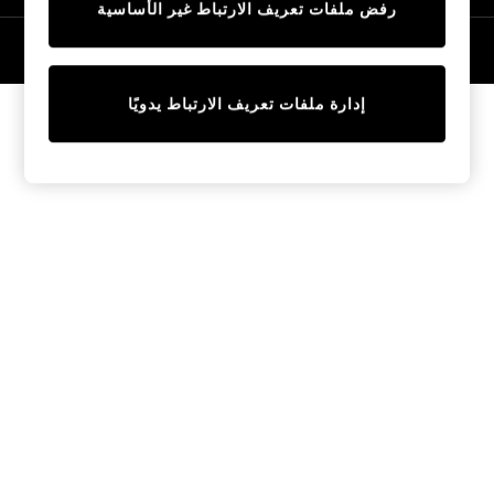
رفض ملفات تعريف الارتباط غير الأساسية
Trainers & Pumps
Swimwear
© 2026 NEXT General Trading FZE، مسجلة في دبي، رقم السجل التجاري
57324021
Tops
Shorts
إدارة ملفات تعريف الارتباط يدويًا
Joggers
adidas
Nike
All Girls Schoolwear
Shoes
Dresses
Trousers
Skirts
Shirts
Polo Shirts
Sweatshirts
Cardigans
Coats & Jackets
Underwear
Socks & Tights