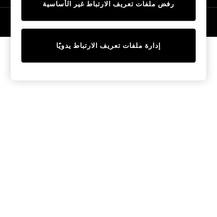
رفض ملفات تعريف الارتباط غير الأساسية
Tops & T-Shirts
Sandals & Sliders
© 2026 NEXT General Trading FZE، مسجلة في دبي، رقم السجل التجاري
57324021
Jumpsuits & Playsuits
Shorts & Skirts
إدارة ملفات تعريف الارتباط يدويًا
Sun Safe
Sun Hats & Caps
Sunglasses
Women's Holiday Shop
Women's Travel Styles
Dresses
Linen Collection
Tops & T-Shirts
Cover Ups & Kaftans
Sandals
Swimwear
Jumpsuits & Playsuits
Beachwear
Skirts
Trousers