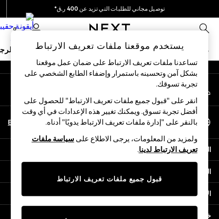
توصيل مجاني للطلبات التي تزيد عن 400 ر.ق*
An error occurred on client
نحن نقوم بدفع جميع الرسوم
0
شبكاتنا الاجتماعية
يستخدم موقعنا ملفات تعريف الارتباط
ملابس مدرسية
البنات
الأولاد
البيبي
النساء
الرج
تساعدنا ملفات تعريف الارتباط على ضمان عمل موقعنا
بشكل آمن وتحسينه باستمرار وإضفاء الطابع الشخصي على
HOLIDAY SHOP
تجربة تسوقك.‏
حسابي
Holiday Shop
قم بتسجيل الدخول إلى حسابك
Modest Holiday Outfits
انقر على "قبول جميع ملفات تعريف الارتباط" للحصول على
Sunset Styles
أفضل تجربة تسوق. ويمكنك تغيير هذه الإعدادات في أي وقت
اختر اللغة
Summer Nightwear
En
Ar
بالنقر على "إدارة ملفات تعريف الارتباط يدويًا" أدناه.
العربية
Girls
ولمزيد من المعلومات، يرجى الاطلاع على
سياسة ملفات
Girls' Holiday Shop
المساعدة
تعريف الارتباط لدينا
.
Girls' Travel Styles
Sunset Styles
الخصوصية والحقوق القانونية
Dresses
قبول جميع ملفات تعريف الارتباط
Sets & Outfits
الأقسام
Linen Collection
Swimwear & Beachwear
خدمات أخرى