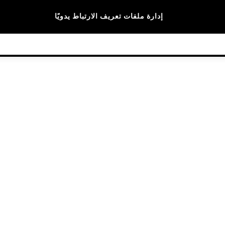
الماركات
إدارة ملفات تعريف الارتباط يدويًا
© 2026 NEXT General Trading FZE، مسجلة في دبي، رقم السجل التجاري 57324021