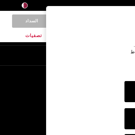
السداد
0
المنتجات المنزلية
الماركات
تصفيات
اط
En
Ar
خدمات أخرى
الإعلام والصحافة
الشركة
وظائف NEXT