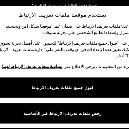
توصيل مجاني للطلبات التي تزيد عن 400 ر.ق*
يستخدم موقعنا ملفات تعريف الارتباط
نحن نقوم بدفع جميع الرسوم
شبكاتنا الاجتماعية
دنا ملفات تعريف الارتباط على ضمان عمل موقعنا بشكل آمن وتحسينه
مرار وإضفاء الطابع الشخصي على تجربة تسوقك.‏
لبيبي
النساء
الرجال
متجر العطلات
 على "قبول جميع ملفات تعريف الارتباط" للحصول على أفضل تجربة تسوق.
نك تغيير هذه الإعدادات في أي وقت بالنقر على "إدارة ملفات تعريف الارتب
اختر اللغة
ا" أدناه.
العربية
يد من المعلومات، يرجى الاطلاع على
سياسة ملفات تعريف الارتباط لدينا
.
قوق القانونية
الأقسام
ية وملفات تعريف الارتباط
نسائي
قبول جميع ملفات تعريف الارتباط
كام
رجالي
عريف الارتباط بشكل فردي
الأولاد
ييمات العملاء
البنات
رفض ملفات تعريف الارتباط غير الأساسية
المنتجات المنزلية
البيبي