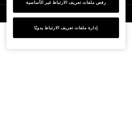
رفض ملفات تعريف الارتباط غير الأساسية
Tops & T-Shirts
Sandals & Sliders
© 2026 NEXT General Trading FZE، مسجلة في دبي، رقم السجل التجاري
57324021
Jumpsuits & Playsuits
Shorts & Skirts
إدارة ملفات تعريف الارتباط يدويًا
Sun Safe
Sun Hats & Caps
Sunglasses
Women's Holiday Shop
Women's Travel Styles
Dresses
Linen Collection
Tops & T-Shirts
Cover Ups & Kaftans
Sandals
Swimwear
Jumpsuits & Playsuits
Beachwear
Skirts
Trousers