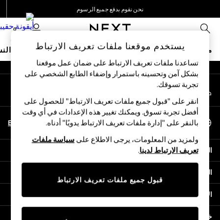
نحن نقوم بدفع جميع الرسوم
An error occurred on client
نحن نقبل
0
شبكاتنا الاجتماعية
يستخدم موقعنا ملفات تعريف الارتباط
متجر العطلات
ملابس مدرسية
البنات
الأولاد
البيبي
النس
تساعدنا ملفات تعريف الارتباط على ضمان عمل موقعنا
بشكل آمن وتحسينه باستمرار وإضفاء الطابع الشخصي على
HOLIDAY SHOP
تجربة تسوقك.‏
حسابي
Holiday Shop
قم بتسجيل الدخول إلى حسابك
Modest Holiday Outfits
انقر على "قبول جميع ملفات تعريف الارتباط" للحصول على
Sunset Styles
أفضل تجربة تسوق. ويمكنك تغيير هذه الإعدادات في أي وقت
اختر اللغة
Summer Nightwear
En
Ar
بالنقر على "إدارة ملفات تعريف الارتباط يدويًا" أدناه.
العربية
Girls
ولمزيد من المعلومات، يرجى الاطلاع على
سياسة ملفات
Girls' Holiday Shop
المساعدة
تعريف الارتباط لدينا
.
Girls' Travel Styles
Sunset Styles
الخصوصية والحقوق القانونية
Dresses
قبول جميع ملفات تعريف الارتباط
Sets & Outfits
الأقسام
Linen Collection
Swimwear & Beachwear
خدمات أخرى