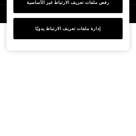
رفض ملفات تعريف الارتباط غير الأساسية
Tops & T-Shirts
Sandals & Sliders
© 2026 NEXT General Trading FZE، مسجلة في دبي، رقم السجل التجاري
57324021
Jumpsuits & Playsuits
Shorts & Skirts
إدارة ملفات تعريف الارتباط يدويًا
Sun Safe
Sun Hats & Caps
Sunglasses
Women's Holiday Shop
Women's Travel Styles
Dresses
Linen Collection
Tops & T-Shirts
Cover Ups & Kaftans
Sandals
Swimwear
Jumpsuits & Playsuits
Beachwear
Skirts
Trousers