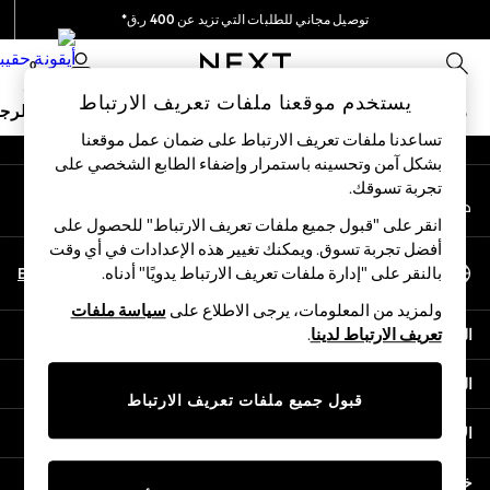
توصيل مجاني للطلبات التي تزيد عن 400 ر.ق*
An error occurred on client
نحن نقوم بدفع جميع الرسوم
0
شبكاتنا الاجتماعية
يستخدم موقعنا ملفات تعريف الارتباط
ملابس مدرسية
البنات
الأولاد
البيبي
النساء
الرج
تساعدنا ملفات تعريف الارتباط على ضمان عمل موقعنا
بشكل آمن وتحسينه باستمرار وإضفاء الطابع الشخصي على
HOLIDAY SHOP
تجربة تسوقك.‏
حسابي
Holiday Shop
قم بتسجيل الدخول إلى حسابك
Modest Holiday Outfits
انقر على "قبول جميع ملفات تعريف الارتباط" للحصول على
Sunset Styles
أفضل تجربة تسوق. ويمكنك تغيير هذه الإعدادات في أي وقت
اختر اللغة
Summer Nightwear
En
Ar
بالنقر على "إدارة ملفات تعريف الارتباط يدويًا" أدناه.
العربية
Girls
ولمزيد من المعلومات، يرجى الاطلاع على
سياسة ملفات
Girls' Holiday Shop
المساعدة
تعريف الارتباط لدينا
.
Girls' Travel Styles
Sunset Styles
الخصوصية والحقوق القانونية
Dresses
قبول جميع ملفات تعريف الارتباط
Sets & Outfits
الأقسام
Linen Collection
Swimwear & Beachwear
خدمات أخرى