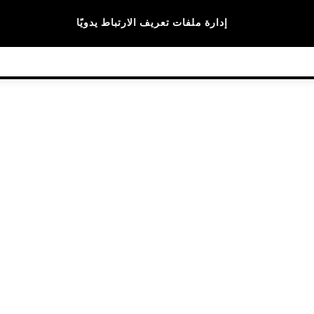
الماركات
إدارة ملفات تعريف الارتباط يدويًا
© 2026 NEXT General Trading FZE، مسجلة في دبي، رقم السجل التجاري 57324021