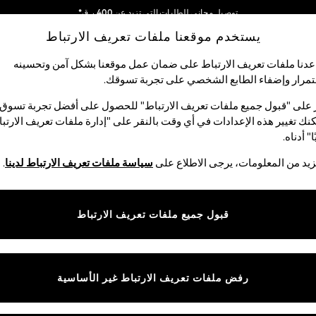
توصيل مجاني للطلبات التي تزيد عن 400 ر.ق*
يستخدم موقعنا ملفات تعريف الارتباط
نحن نقوم بدفع جميع الرسوم
شبكاتنا الاجتماعية
دنا ملفات تعريف الارتباط على ضمان عمل موقعنا بشكل آمن وتحسينه
مرار وإضفاء الطابع الشخصي على تجربة تسوقك.‏
لبيبي
النساء
الرجال
متجر العطلات
 على "قبول جميع ملفات تعريف الارتباط" للحصول على أفضل تجربة تسوق.
نك تغيير هذه الإعدادات في أي وقت بالنقر على "إدارة ملفات تعريف الارتب
اختر اللغة
ا" أدناه.
العربية
يد من المعلومات، يرجى الاطلاع على
سياسة ملفات تعريف الارتباط لدينا
.
قوق القانونية
الأقسام
ية وملفات تعريف الارتباط
نسائي
قبول جميع ملفات تعريف الارتباط
كام
رجالي
عريف الارتباط بشكل فردي
الأولاد
ييمات العملاء
البنات
رفض ملفات تعريف الارتباط غير الأساسية
المنتجات المنزلية
البيبي