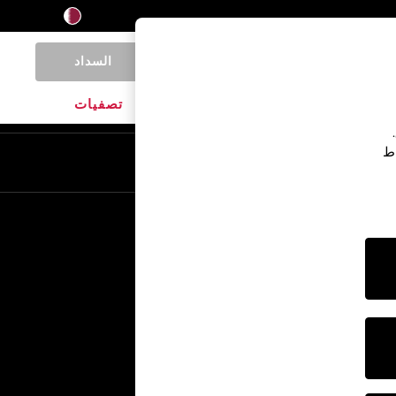
السداد
0
المنتجات المنزلية
الماركات
تصفيات
اط
En
Ar
خدمات أخرى
الإعلام والصحافة
الشركة
وظائف NEXT