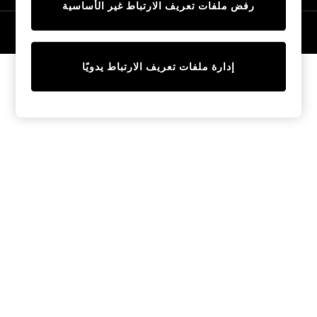
رفض ملفات تعريف الارتباط غير الأساسية
Tops & T-Shirts
Sandals & Sliders
© 2026 NEXT General Trading FZE، مسجلة في دبي، رقم السجل التجاري
57324021
Jumpsuits & Playsuits
Shorts & Skirts
إدارة ملفات تعريف الارتباط يدويًا
Sun Safe
Sun Hats & Caps
Sunglasses
Women's Holiday Shop
Women's Travel Styles
Dresses
Linen Collection
Tops & T-Shirts
Cover Ups & Kaftans
Sandals
Swimwear
Jumpsuits & Playsuits
Beachwear
Skirts
Trousers