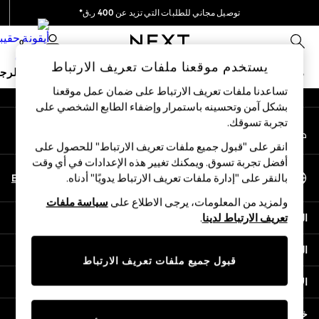
توصيل مجاني للطلبات التي تزيد عن 400 ر.ق*
An error occurred on client
نحن نقوم بدفع جميع الرسوم
0
شبكاتنا الاجتماعية
يستخدم موقعنا ملفات تعريف الارتباط
ملابس مدرسية
البنات
الأولاد
البيبي
النساء
الرج
تساعدنا ملفات تعريف الارتباط على ضمان عمل موقعنا
بشكل آمن وتحسينه باستمرار وإضفاء الطابع الشخصي على
HOLIDAY SHOP
تجربة تسوقك.‏
حسابي
Holiday Shop
قم بتسجيل الدخول إلى حسابك
Modest Holiday Outfits
انقر على "قبول جميع ملفات تعريف الارتباط" للحصول على
Sunset Styles
أفضل تجربة تسوق. ويمكنك تغيير هذه الإعدادات في أي وقت
اختر اللغة
Summer Nightwear
En
Ar
بالنقر على "إدارة ملفات تعريف الارتباط يدويًا" أدناه.
العربية
Girls
ولمزيد من المعلومات، يرجى الاطلاع على
سياسة ملفات
Girls' Holiday Shop
المساعدة
تعريف الارتباط لدينا
.
Girls' Travel Styles
Sunset Styles
الخصوصية والحقوق القانونية
Dresses
قبول جميع ملفات تعريف الارتباط
Sets & Outfits
الأقسام
Linen Collection
Swimwear & Beachwear
خدمات أخرى