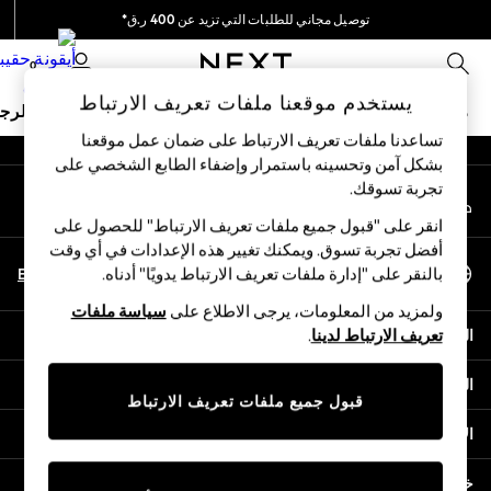
توصيل مجاني للطلبات التي تزيد عن 400 ر.ق*
An error occurred on client
نحن نقوم بدفع جميع الرسوم
0
شبكاتنا الاجتماعية
يستخدم موقعنا ملفات تعريف الارتباط
ملابس مدرسية
البنات
الأولاد
البيبي
النساء
الرج
تساعدنا ملفات تعريف الارتباط على ضمان عمل موقعنا
بشكل آمن وتحسينه باستمرار وإضفاء الطابع الشخصي على
SCHOOLWEAR
تجربة تسوقك.‏
حسابي
All Boys Schoolwear
قم بتسجيل الدخول إلى حسابك
Shoes
انقر على "قبول جميع ملفات تعريف الارتباط" للحصول على
Trousers
أفضل تجربة تسوق. ويمكنك تغيير هذه الإعدادات في أي وقت
اختر اللغة
Shorts
En
Ar
بالنقر على "إدارة ملفات تعريف الارتباط يدويًا" أدناه.
العربية
Shirts
ولمزيد من المعلومات، يرجى الاطلاع على
سياسة ملفات
Polo Shirts
المساعدة
تعريف الارتباط لدينا
.
Sweatshirts & Jumpers
Coats & Jackets
الخصوصية والحقوق القانونية
Underwear
قبول جميع ملفات تعريف الارتباط
Socks
الأقسام
Multipacks
All Boys Sport & Swimwear
خدمات أخرى