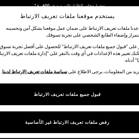
توصيل مجاني للطلبات التي تزيد عن 400 ر.ق*
يستخدم موقعنا ملفات تعريف الارتباط
نحن نقوم بدفع جميع الرسوم
شبكاتنا الاجتماعية
دنا ملفات تعريف الارتباط على ضمان عمل موقعنا بشكل آمن وتحسينه
مرار وإضفاء الطابع الشخصي على تجربة تسوقك.‏
لبيبي
النساء
الرجال
متجر العطلات
 على "قبول جميع ملفات تعريف الارتباط" للحصول على أفضل تجربة تسوق.
نك تغيير هذه الإعدادات في أي وقت بالنقر على "إدارة ملفات تعريف الارتب
اختر اللغة
ا" أدناه.
العربية
يد من المعلومات، يرجى الاطلاع على
سياسة ملفات تعريف الارتباط لدينا
.
قوق القانونية
الأقسام
ية وملفات تعريف الارتباط
نسائي
قبول جميع ملفات تعريف الارتباط
كام
رجالي
عريف الارتباط بشكل فردي
الأولاد
ييمات العملاء
البنات
رفض ملفات تعريف الارتباط غير الأساسية
المنتجات المنزلية
البيبي