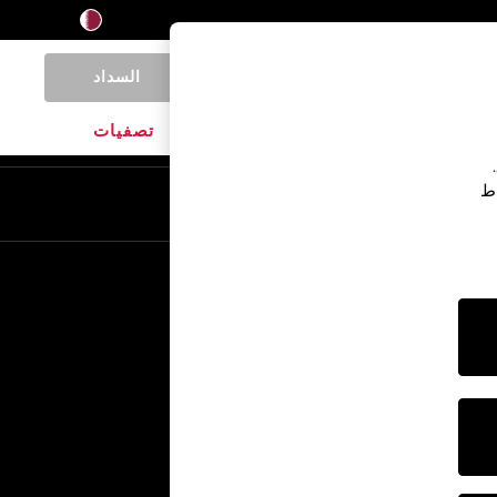
السداد
0
المنتجات المنزلية
الماركات
تصفيات
اط
En
Ar
خدمات أخرى
الإعلام والصحافة
الشركة
وظائف NEXT