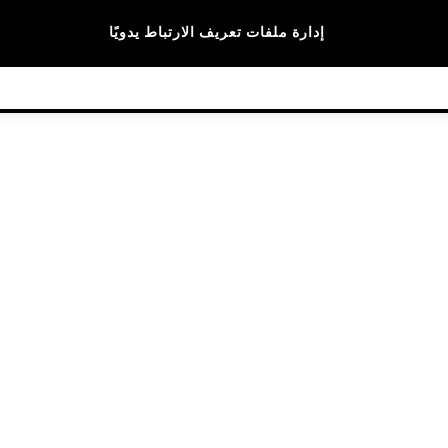
الماركات
إدارة ملفات تعريف الارتباط يدويًا
© 2026 NEXT General Trading FZE، مسجلة في دبي، رقم السجل التجاري 57324021