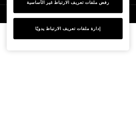
رفض ملفات تعريف الارتباط غير الأساسية
Tops & T-Shirts
Sandals & Sliders
© 2026 NEXT General Trading FZE، مسجلة في دبي، رقم السجل التجاري
57324021
Jumpsuits & Playsuits
Shorts & Skirts
إدارة ملفات تعريف الارتباط يدويًا
Sun Safe
Sun Hats & Caps
Sunglasses
Women's Holiday Shop
Women's Travel Styles
Dresses
Linen Collection
Tops & T-Shirts
Cover Ups & Kaftans
Sandals
Swimwear
Jumpsuits & Playsuits
Beachwear
Skirts
Trousers