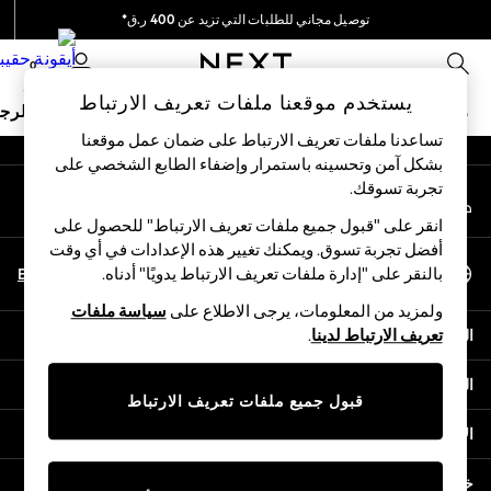
توصيل مجاني للطلبات التي تزيد عن 400 ر.ق*
An error occurred on client
نحن نقوم بدفع جميع الرسوم
0
شبكاتنا الاجتماعية
يستخدم موقعنا ملفات تعريف الارتباط
ملابس مدرسية
البنات
الأولاد
البيبي
النساء
الرج
تساعدنا ملفات تعريف الارتباط على ضمان عمل موقعنا
بشكل آمن وتحسينه باستمرار وإضفاء الطابع الشخصي على
HOLIDAY SHOP
تجربة تسوقك.‏
حسابي
Holiday Shop
قم بتسجيل الدخول إلى حسابك
Modest Holiday Outfits
انقر على "قبول جميع ملفات تعريف الارتباط" للحصول على
Sunset Styles
أفضل تجربة تسوق. ويمكنك تغيير هذه الإعدادات في أي وقت
اختر اللغة
Summer Nightwear
En
Ar
بالنقر على "إدارة ملفات تعريف الارتباط يدويًا" أدناه.
العربية
Girls
ولمزيد من المعلومات، يرجى الاطلاع على
سياسة ملفات
Girls' Holiday Shop
المساعدة
تعريف الارتباط لدينا
.
Girls' Travel Styles
Sunset Styles
الخصوصية والحقوق القانونية
Dresses
قبول جميع ملفات تعريف الارتباط
Sets & Outfits
الأقسام
Linen Collection
Swimwear & Beachwear
خدمات أخرى