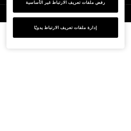
رفض ملفات تعريف الارتباط غير الأساسية
Tops & T-Shirts
Sandals & Sliders
© 2026 NEXT General Trading FZE، مسجلة في دبي، رقم السجل التجاري
57324021
Jumpsuits & Playsuits
Shorts & Skirts
إدارة ملفات تعريف الارتباط يدويًا
Sun Safe
Sun Hats & Caps
Sunglasses
Women's Holiday Shop
Women's Travel Styles
Dresses
Linen Collection
Tops & T-Shirts
Cover Ups & Kaftans
Sandals
Swimwear
Jumpsuits & Playsuits
Beachwear
Skirts
Trousers