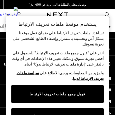
توصيل مجاني للطلبات التي تزيد عن 400 ر.ق*
An error occurred on client
نحن نقوم بدفع جميع الرسوم
0
شبكاتنا الاجتماعية
يستخدم موقعنا ملفات تعريف الارتباط
متجر العطلات
ملابس مدرسية
البنات
الأولاد
البيبي
النس
تساعدنا ملفات تعريف الارتباط على ضمان عمل موقعنا
بشكل آمن وتحسينه باستمرار وإضفاء الطابع الشخصي على
HOLIDAY SHOP
تجربة تسوقك.‏
حسابي
Holiday Shop
قم بتسجيل الدخول إلى حسابك
Modest Holiday Outfits
انقر على "قبول جميع ملفات تعريف الارتباط" للحصول على
Sunset Styles
أفضل تجربة تسوق. ويمكنك تغيير هذه الإعدادات في أي وقت
اختر اللغة
Summer Nightwear
En
Ar
بالنقر على "إدارة ملفات تعريف الارتباط يدويًا" أدناه.
العربية
Girls
ولمزيد من المعلومات، يرجى الاطلاع على
سياسة ملفات
Girls' Holiday Shop
المساعدة
تعريف الارتباط لدينا
.
Girls' Travel Styles
Sunset Styles
الخصوصية والحقوق القانونية
Dresses
قبول جميع ملفات تعريف الارتباط
Sets & Outfits
الأقسام
Linen Collection
Swimwear & Beachwear
خدمات أخرى