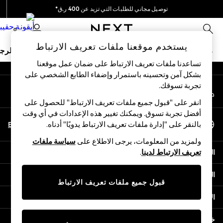
توصيل مجاني للطلبات التي تزيد عن 400 ر.ق*
An error occurred on client
نحن نقوم بدفع جميع الرسوم
0
شبكاتنا الاجتماعية
يستخدم موقعنا ملفات تعريف الارتباط
ملابس مدرسية
البنات
الأولاد
البيبي
النساء
الرج
تساعدنا ملفات تعريف الارتباط على ضمان عمل موقعنا
بشكل آمن وتحسينه باستمرار وإضفاء الطابع الشخصي على
HOLIDAY SHOP
تجربة تسوقك.‏
حسابي
Holiday Shop
قم بتسجيل الدخول إلى حسابك
Modest Holiday Outfits
انقر على "قبول جميع ملفات تعريف الارتباط" للحصول على
Sunset Styles
أفضل تجربة تسوق. ويمكنك تغيير هذه الإعدادات في أي وقت
اختر اللغة
Summer Nightwear
En
Ar
بالنقر على "إدارة ملفات تعريف الارتباط يدويًا" أدناه.
العربية
Girls
ولمزيد من المعلومات، يرجى الاطلاع على
سياسة ملفات
Girls' Holiday Shop
المساعدة
تعريف الارتباط لدينا
.
Girls' Travel Styles
Sunset Styles
الخصوصية والحقوق القانونية
Dresses
قبول جميع ملفات تعريف الارتباط
Sets & Outfits
الأقسام
Linen Collection
Swimwear & Beachwear
خدمات أخرى