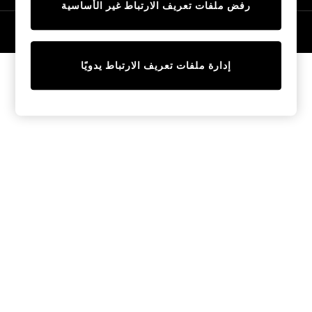
رفض ملفات تعريف الارتباط غير الأساسية
Tops & T-Shirts
Sandals & Sliders
© 2026 NEXT General Trading FZE، مسجلة في دبي، رقم السجل التجاري
57324021
Jumpsuits & Playsuits
Shorts & Skirts
إدارة ملفات تعريف الارتباط يدويًا
Sun Safe
Sun Hats & Caps
Sunglasses
Women's Holiday Shop
Women's Travel Styles
Dresses
Linen Collection
Tops & T-Shirts
Cover Ups & Kaftans
Sandals
Swimwear
Jumpsuits & Playsuits
Beachwear
Skirts
Trousers