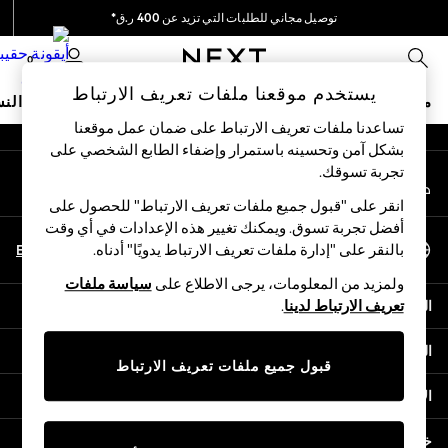
توصيل مجاني للطلبات التي تزيد عن 400 ر.ق*
An error occurred on client
نحن نقوم بدفع جميع الرسوم
0
شبكاتنا الاجتماعية
يستخدم موقعنا ملفات تعريف الارتباط
متجر العطلات
ملابس مدرسية
البنات
الأولاد
البيبي
النس
تساعدنا ملفات تعريف الارتباط على ضمان عمل موقعنا
بشكل آمن وتحسينه باستمرار وإضفاء الطابع الشخصي على
HOLIDAY SHOP
تجربة تسوقك.‏
حسابي
Holiday Shop
قم بتسجيل الدخول إلى حسابك
Modest Holiday Outfits
انقر على "قبول جميع ملفات تعريف الارتباط" للحصول على
Sunset Styles
أفضل تجربة تسوق. ويمكنك تغيير هذه الإعدادات في أي وقت
اختر اللغة
Summer Nightwear
En
Ar
بالنقر على "إدارة ملفات تعريف الارتباط يدويًا" أدناه.
العربية
Girls
ولمزيد من المعلومات، يرجى الاطلاع على
سياسة ملفات
Girls' Holiday Shop
المساعدة
تعريف الارتباط لدينا
.
Girls' Travel Styles
Sunset Styles
الخصوصية والحقوق القانونية
Dresses
قبول جميع ملفات تعريف الارتباط
Sets & Outfits
الأقسام
Linen Collection
Swimwear & Beachwear
خدمات أخرى