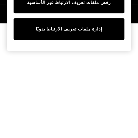
رفض ملفات تعريف الارتباط غير الأساسية
Tops & T-Shirts
Sandals & Sliders
© 2026 NEXT General Trading FZE، مسجلة في دبي، رقم السجل التجاري
57324021
Jumpsuits & Playsuits
Shorts & Skirts
إدارة ملفات تعريف الارتباط يدويًا
Sun Safe
Sun Hats & Caps
Sunglasses
Women's Holiday Shop
Women's Travel Styles
Dresses
Linen Collection
Tops & T-Shirts
Cover Ups & Kaftans
Sandals
Swimwear
Jumpsuits & Playsuits
Beachwear
Skirts
Trousers