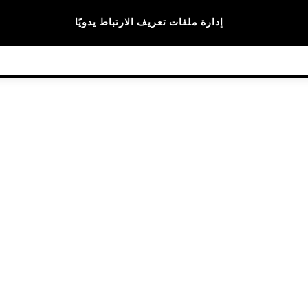
الماركات
إدارة ملفات تعريف الارتباط يدويًا
© 2026 NEXT General Trading FZE، مسجلة في دبي، رقم السجل التجاري 57324021