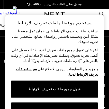
توصيل مجاني للطلبات التي تزيد عن 400 ر.ق*
An error occurred on client
نحن نقوم بدفع جميع الرسوم
0
شبكاتنا الاجتماعية
يستخدم موقعنا ملفات تعريف الارتباط
ملابس مدرسية
البنات
الأولاد
البيبي
النساء
الرج
تساعدنا ملفات تعريف الارتباط على ضمان عمل موقعنا
بشكل آمن وتحسينه باستمرار وإضفاء الطابع الشخصي على
HOLIDAY SHOP
تجربة تسوقك.‏
حسابي
Holiday Shop
قم بتسجيل الدخول إلى حسابك
Modest Holiday Outfits
انقر على "قبول جميع ملفات تعريف الارتباط" للحصول على
Sunset Styles
أفضل تجربة تسوق. ويمكنك تغيير هذه الإعدادات في أي وقت
اختر اللغة
Summer Nightwear
En
Ar
بالنقر على "إدارة ملفات تعريف الارتباط يدويًا" أدناه.
العربية
Girls
ولمزيد من المعلومات، يرجى الاطلاع على
سياسة ملفات
Girls' Holiday Shop
المساعدة
تعريف الارتباط لدينا
.
Girls' Travel Styles
Sunset Styles
الخصوصية والحقوق القانونية
Dresses
قبول جميع ملفات تعريف الارتباط
Sets & Outfits
الأقسام
Linen Collection
Swimwear & Beachwear
خدمات أخرى