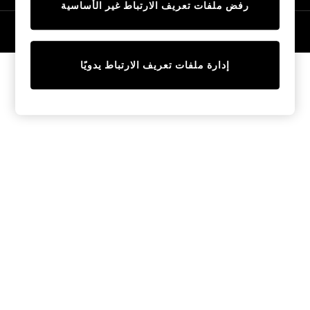
رفض ملفات تعريف الارتباط غير الأساسية
Tops & T-Shirts
Sandals & Sliders
© 2026 NEXT General Trading FZE، مسجلة في دبي، رقم السجل التجاري
57324021
Jumpsuits & Playsuits
Shorts & Skirts
إدارة ملفات تعريف الارتباط يدويًا
Sun Safe
Sun Hats & Caps
Sunglasses
Women's Holiday Shop
Women's Travel Styles
Dresses
Linen Collection
Tops & T-Shirts
Cover Ups & Kaftans
Sandals
Swimwear
Jumpsuits & Playsuits
Beachwear
Skirts
Trousers