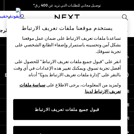
توصيل مجاني للطلبات التي تزيد عن 400 ر.ق*
An error occurred on client
نحن نقوم بدفع جميع الرسوم
0
شبكاتنا الاجتماعية
يستخدم موقعنا ملفات تعريف الارتباط
ملابس مدرسية
البنات
الأولاد
البيبي
النساء
الرج
تساعدنا ملفات تعريف الارتباط على ضمان عمل موقعنا
بشكل آمن وتحسينه باستمرار وإضفاء الطابع الشخصي على
HOLIDAY SHOP
تجربة تسوقك.‏
حسابي
Holiday Shop
قم بتسجيل الدخول إلى حسابك
Modest Holiday Outfits
انقر على "قبول جميع ملفات تعريف الارتباط" للحصول على
Sunset Styles
أفضل تجربة تسوق. ويمكنك تغيير هذه الإعدادات في أي وقت
اختر اللغة
Summer Nightwear
En
Ar
بالنقر على "إدارة ملفات تعريف الارتباط يدويًا" أدناه.
العربية
Girls
ولمزيد من المعلومات، يرجى الاطلاع على
سياسة ملفات
Girls' Holiday Shop
المساعدة
تعريف الارتباط لدينا
.
Girls' Travel Styles
Sunset Styles
الخصوصية والحقوق القانونية
Dresses
قبول جميع ملفات تعريف الارتباط
Sets & Outfits
الأقسام
Linen Collection
Swimwear & Beachwear
خدمات أخرى