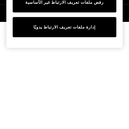
رفض ملفات تعريف الارتباط غير الأساسية
Tops & T-Shirts
Sandals & Sliders
© 2026 NEXT General Trading FZE، مسجلة في دبي، رقم السجل التجاري
57324021
Jumpsuits & Playsuits
Shorts & Skirts
إدارة ملفات تعريف الارتباط يدويًا
Sun Safe
Sun Hats & Caps
Sunglasses
Women's Holiday Shop
Women's Travel Styles
Dresses
Linen Collection
Tops & T-Shirts
Cover Ups & Kaftans
Sandals
Swimwear
Jumpsuits & Playsuits
Beachwear
Skirts
Trousers