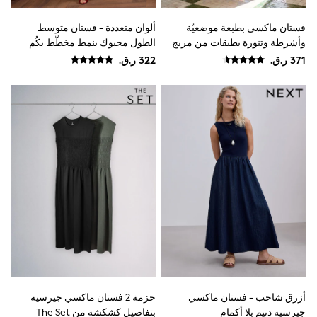
Shoes
Trousers
فستان ماكسي بطبعة موضعيّة
ألوان متعددة - فستان متوسط
Shorts
وأشرطة وتنورة بطبقات من مزيج
الطول محبوك بنمط مخطّط بكُم
Shirts
القطن والفيسكوز من Lipsy
قصير من Love & Roses
Polo Shirts
Sweatshirts & Jumpers
Coats & Jackets
Underwear
Socks
Multipacks
All Boys Sport & Swimwear
Trainers & Pumps
Swimwear
Tops
Shorts
Joggers
adidas
Nike
All Girls Schoolwear
Shoes
Dresses
Trousers
أزرق شاحب - فستان ماكسي
حزمة 2 فستان ماكسي جيرسيه
Skirts
جيرسيه دنيم بلا أكمام
بتفاصيل كشكشة من The Set
Shirts