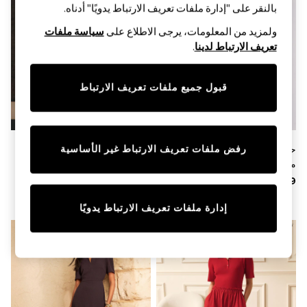
Shorts & Skirts
بالنقر على "إدارة ملفات تعريف الارتباط يدويًا" أدناه.
Sun Safe
Sun Hats & Caps
ولمزيد من المعلومات، يرجى الاطلاع على
سياسة ملفات
Sunglasses
تعريف الارتباط لدينا
.
Women's Holiday Shop
Women's Travel Styles
Dresses
قبول جميع ملفات تعريف الارتباط
Linen Collection
Tops & T-Shirts
Cover Ups & Kaftans
Sandals
Swimwear
حزمة من 2 فستان ماكسي بخصر
أبيض زهور - فستان متوسط
رفض ملفات تعريف الارتباط غير الأساسية
Jumpsuits & Playsuits
منخفض من الجيرسي والنسيج من
الطول بكم منفوخ
Beachwear
The Set
Skirts
Trousers
إدارة ملفات تعريف الارتباط يدويًا
Sunglasses
Sun Hats & Caps
Resort Styles
Boys' Holiday Shop
Boys' Travel Styles
Sunset Styles
Sets & Outfits
Linen Collection