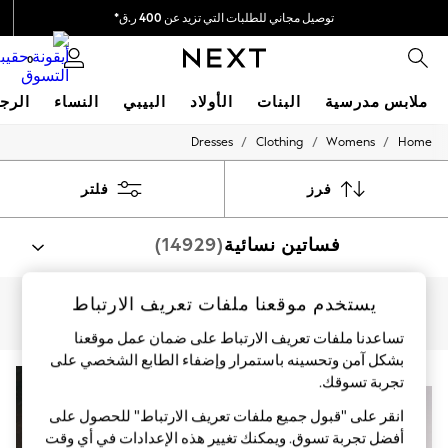
توصيل مجاني للطلبات التي تزيد عن 400 ر.ق*
نحن نقوم بدفع جميع الرسوم
0
ملابس مدرسية
البنات
الأولاد
البيبي
النساء
الرج
/
/
/
Dresses
Clothing
Womens
Home
HOLIDAY SHOP
Holiday Shop
Modest Holiday Outfits
فرز
فلتر
Sunset Styles
Summer Nightwear
فساتين نسائية
(14929)
Girls
Girls' Holiday Shop
Girls' Travel Styles
Sunset Styles
يستخدم موقعنا ملفات تعريف الارتباط
تسوق حسب الفئة
Dresses
المقاسات الكبيرة
الأحجام الصغيرة
الملابس الطويلة
فساتين
تساعدنا ملفات تعريف الارتباط على ضمان عمل موقعنا
Sets & Outfits
Linen Collection
بشكل آمن وتحسينه باستمرار وإضفاء الطابع الشخصي على
Swimwear & Beachwear
جديدنا
تجربة تسوقك.‏
Tops & T-Shirts
Sandals & Sliders
انقر على "قبول جميع ملفات تعريف الارتباط" للحصول على
Jumpsuits & Playsuits
أفضل تجربة تسوق. ويمكنك تغيير هذه الإعدادات في أي وقت