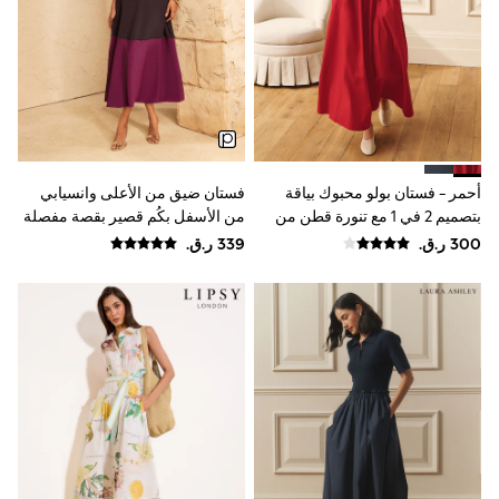
Tops & T-Shirts
Shirts
Polo Shirts
Swimwear
Shorts
Sandals & Clogs
Sun Safe
Rash Vests
Sun Hats & Caps
أحمر - فستان بولو محبوك بياقة
فستان ضيق من الأعلى وانسيابي
Sunglasses
بتصميم 2 في 1 مع تنورة قطن من
من الأسفل بكُم قصير بقصة مفصلة
Baby Holiday Shop
Laura Ashley
خصوصًا وبألوان متباينة من Love &
Baby Summer Nightwear
Roses
Dresses
Sets & Outfits
Rompers
Sandals
Swimwear
Sun Hats & Caps
Mens' Holiday Shop
Shirts
Linen Collection
Polo Shirts
Tops & T-Shirts