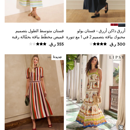
Trousers & Chinos
Jeans
Sandals
Shorts
Swimwear
Hats & Caps
أزرق داكن أزرق - فستان بولو
فستان متوسط الطول بتصميم
Vests
محبوك بياقة بتصميم 2 في 1 مع تنورة
قميص مخطّط بياقة بحمَّالة رقبة
Sunglasses
قطن من Laura Ashley
وحزام رباط من Lipsy
Beach Towels
Bags
Travel Bags
جديدنا
Luggage
Angel & Rocket
B by Ted Baker
Baker by Ted Baker
Boden
Lipsy
Love & Roses
Mint Velvet
Monsoon
River Island
Eid Holiday Collection
SCHOOLWEAR
All Boys Schoolwear