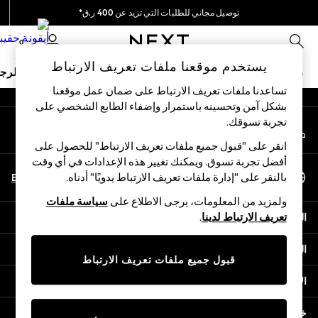
توصيل مجاني للطلبات التي تزيد عن 400 ر.ق*
An error occurred on client
نحن نقوم بدفع جميع الرسوم
0
شبكاتنا الاجتماعية
يستخدم موقعنا ملفات تعريف الارتباط
ملابس مدرسية
البنات
الأولاد
البيبي
النساء
الرج
تساعدنا ملفات تعريف الارتباط على ضمان عمل موقعنا
بشكل آمن وتحسينه باستمرار وإضفاء الطابع الشخصي على
SCHOOLWEAR
تجربة تسوقك.‏
حسابي
All Boys Schoolwear
قم بتسجيل الدخول إلى حسابك
Shoes
انقر على "قبول جميع ملفات تعريف الارتباط" للحصول على
Trousers
أفضل تجربة تسوق. ويمكنك تغيير هذه الإعدادات في أي وقت
اختر اللغة
Shorts
En
Ar
بالنقر على "إدارة ملفات تعريف الارتباط يدويًا" أدناه.
العربية
Shirts
ولمزيد من المعلومات، يرجى الاطلاع على
سياسة ملفات
Polo Shirts
المساعدة
تعريف الارتباط لدينا
.
Sweatshirts & Jumpers
Coats & Jackets
الخصوصية والحقوق القانونية
Underwear
قبول جميع ملفات تعريف الارتباط
Socks
الأقسام
Multipacks
All Boys Sport & Swimwear
خدمات أخرى