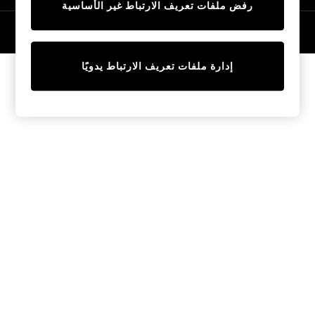
رفض ملفات تعريف الارتباط غير الأساسية
Trainers & Pumps
Swimwear
© 2026 NEXT General Trading FZE، مسجلة في دبي، رقم السجل التجاري
57324021
Tops
Shorts
إدارة ملفات تعريف الارتباط يدويًا
Joggers
adidas
Nike
All Girls Schoolwear
Shoes
Dresses
Trousers
Skirts
Shirts
Polo Shirts
Sweatshirts
Cardigans
Coats & Jackets
Underwear
Socks & Tights