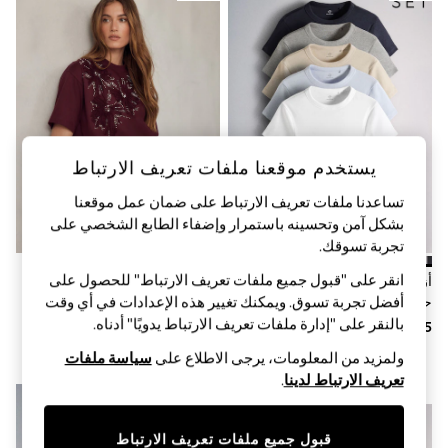
Shorts & Skirts
Sun Safe
Sun Hats & Caps
Sunglasses
Women's Holiday Shop
Women's Travel Styles
Dresses
Linen Collection
Tops & T-Shirts
يستخدم موقعنا ملفات تعريف الارتباط
Cover Ups & Kaftans
Sandals
تساعدنا ملفات تعريف الارتباط على ضمان عمل موقعنا
Swimwear
بشكل آمن وتحسينه باستمرار وإضفاء الطابع الشخصي على
Jumpsuits & Playsuits
تجربة تسوقك.‏
Beachwear
Skirts
انقر على "قبول جميع ملفات تعريف الارتباط" للحصول على
أزرق/كحلي/رمادي/محايد/أبيض -
خمري - تيشِرت كُم قصير مطرَّز
Trousers
أفضل تجربة تسوق. ويمكنك تغيير هذه الإعدادات في أي وقت
حزمة من 5 تيشرتات مضلعة بكُم
بورود
Sunglasses
قصير من The Set
بالنقر على "إدارة ملفات تعريف الارتباط يدويًا" أدناه.
Sun Hats & Caps
Resort Styles
ولمزيد من المعلومات، يرجى الاطلاع على
سياسة ملفات
Boys' Holiday Shop
تعريف الارتباط لدينا
.
Boys' Travel Styles
جديدنا
جديدنا
Sunset Styles
Sets & Outfits
قبول جميع ملفات تعريف الارتباط
Linen Collection