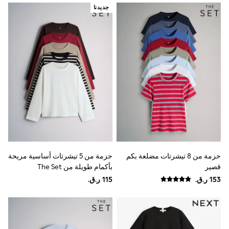
Top & Bottom Sets
جديدنا
Summer Dresses
Polka Dots
THE SET
World Cup
Knitwear
Loungewear
Nightwear & Pyjamas
Occasionwear
Pants & Leggings
Schoolwear
Sets & Outfits
Shirts & Blouses
Shorts & Skirts
Sportswear
Sweatshirts & Hoodies
حزمة من 8 تيشرتات مضلعة بكم
حزمة من 5 تيشرتات أساسية مريحة
Swimwear
قصير
بأكمام طويلة من The Set
Tops & T-Shirts
Tracksuits
New In
Occasion and Party Dresses
Floral Dresses
School Dresses
Sequin Dresses