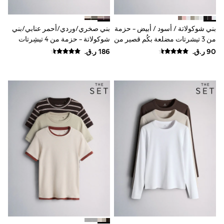
Polo Shirts
Sweatshirts
Cardigans
بني شوكولاتة / أسود / أبيض - حزمة
بني صخري/وردي/أحمر عنابي/بني
Coats & Jackets
من 3 تيشرتات مضلعة بكُم قصير من
شوكولاتة - حزمة من 4 تيشِرتات
Underwear
The Set
محبوكة بنمط ناعم بياقة بحافة
Socks & Tights
مستديرة من The Set
Multipacks
All Girls Sports & Swimwear
Trainers & Pumps
Tops
Leggings
Shorts
Joggers
adidas
Nike
Shop All
Shoes
Coats & Jackets
Bags & Accessories
Shirts
Polo Shirts
Shop all
Shoes