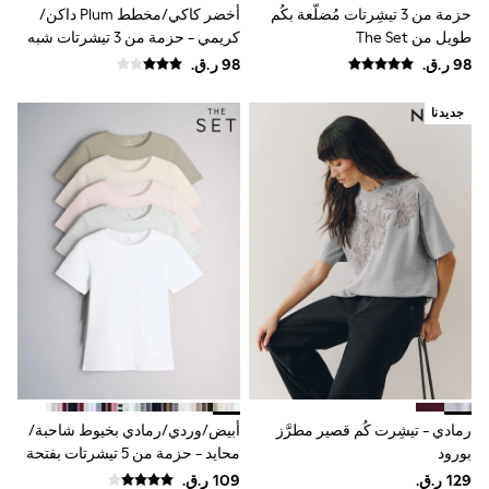
Coats & Jackets
حزمة من 3 تيشِرتات مُضلّعة بكُم
أخضر كاكي/مخطط Plum داكن/
Bags
طويل من The Set
كريمي - حزمة من 3 تيشرتات شبه
Polo Shirts
شفافة بملمس ناعم ومزينة بطبقة
Blue
شكلية من The Set
Black
White
جديدنا
Grey
Green
Red
All Branded Schoolwear
adidas
Nike
Clarks
Start Rite
Smiggle
Eastpak
Bags & Backpacks
Caps
Belts
Jumpers
Polo Shirts
رمادي - تيشِرت كُم قصير مطرَّز
أبيض/وردي/رمادي بخيوط شاحبة/
All Girls Sports & Swimwear
بورود
محايد - حزمة من 5 تيشرتات بفتحة
T-Shirts
ياقة بحافة مستديرة وبتلبيس ضيق
Bags & Backpacks