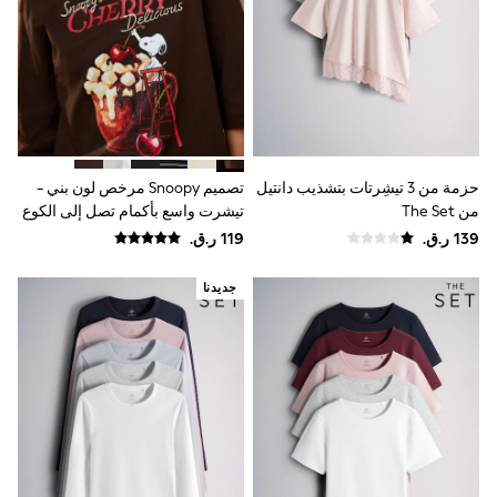
Trousers & Chinos
Jeans
Sandals
Shorts
Swimwear
Hats & Caps
Vests
Sunglasses
Beach Towels
حزمة من 3 تيشِرتات بتشذيب دانتيل
تصميم Snoopy مرخص لون بني -
Bags
من The Set
تيشرت واسع بأكمام تصل إلى الكوع
Travel Bags
Luggage
وياقة مستديرة
Angel & Rocket
B by Ted Baker
جديدنا
Baker by Ted Baker
Boden
Lipsy
Love & Roses
Mint Velvet
Monsoon
River Island
Eid Holiday Collection
SCHOOLWEAR
All Boys Schoolwear