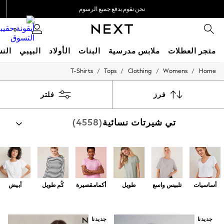
نحن نقوم بدفع جميع الرسوم
نحن نقبل
0
متجر العطلات
ملابس مدرسية
البنات
الأولاد
البيبي
النس
/
/
/
/
T-Shirts
Tops
Clothing
Womens
Home
HOLIDAY SHOP
Holiday Shop
Modest Holiday Outfits
فرز
فلتر
Sunset Styles
Summer Nightwear
تي شيرتات نسائية
(4558)
Girls
Girls' Holiday Shop
Girls' Travel Styles
Sunset Styles
Dresses
Sets & Outfits
Linen Collection
أساسيات
تلبيس واسع
طويل
أكمامقصيرة
كُم طويل
أبيض
Swimwear & Beachwear
Tops & T-Shirts
Sandals & Sliders
Jumpsuits & Playsuits
جديدنا
جديدنا