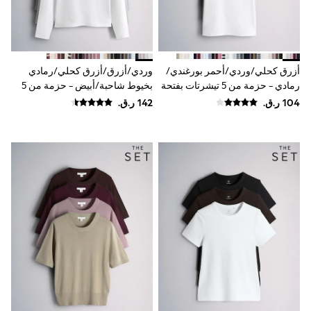
Shoes
Trousers
Shorts
Shirts
Polo Shirts
أزرق كحلي/وردي/أحمر بورغندي/
وردي/أزرق/أزرق كحلي/رمادي
Sweatshirts & Jumpers
رمادي - حزمة من 5 تيشرتات بفتحة
بخيوط شاحبة/أبيض - حزمة من 5
Coats & Jackets
Underwear
ياقة بحافة مستديرة وبتلبيس ضيق
تيشِرتات مضلعة بكُم طويل من The
Socks
من The Set
Set
Multipacks
All Boys Sport & Swimwear
Trainers & Pumps
Swimwear
Tops
Shorts
Joggers
adidas
Nike
All Girls Schoolwear
Shoes
Dresses
Trousers
Skirts
Shirts