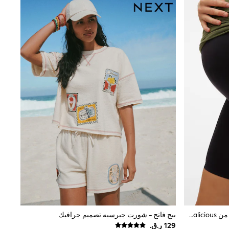
أسود - شورت ضيّق بلا حواف للحوامل من Mamalicious
بيج فاتح - شورت جيرسيه تصميم جرافيك