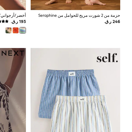
Linen Collection
Tops & T-Shirts
Shirts
حزمة من 2 شورت مريح للحوامل من Seraphine
Polo Shirts
Swimwear
Shorts
Sandals & Clogs
Sun Safe
Rash Vests
Sun Hats & Caps
Sunglasses
Baby Holiday Shop
Baby Summer Nightwear
Dresses
Sets & Outfits
Rompers
Sandals
Swimwear
Sun Hats & Caps
Mens' Holiday Shop
Shirts
Linen Collection
Polo Shirts
Tops & T-Shirts