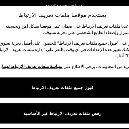
نحن نقوم بدفع جميع الرسوم
يستخدم موقعنا ملفات تعريف الارتباط
نحن نقبل
دنا ملفات تعريف الارتباط على ضمان عمل موقعنا بشكل آمن وتحسينه
مرار وإضفاء الطابع الشخصي على تجربة تسوقك.‏
الأولاد
البيبي
النساء
الرجال
 على "قبول جميع ملفات تعريف الارتباط" للحصول على أفضل تجربة تسوق.
نك تغيير هذه الإعدادات في أي وقت بالنقر على "إدارة ملفات تعريف الارتب
ا" أدناه.
شورتات نسائية
(2292)
يد من المعلومات، يرجى الاطلاع على
سياسة ملفات تعريف الارتباط لدينا
.
سب دائمًا لمواكبة أحدث صيحات الشورتات النسائية. بدءًا من
الدنيم
إلى التصاميم
الشورتات الكتان الأنيقة باللونين الكحلي والأبيض. وربما يمكنك تجديد مظهرك
قبول جميع ملفات تعريف الارتباط
تسوق حسب الفئة
الأناقة من دون مجهود على مظهر مريح.
رتات
أطقم رداء علوي وشورت
طقم من رداء عُلوي رياضي وشورت
كتان
شورتات تشينو
شورت بخصر
شورتات للركبة
شورت ضيق
شورت 
رفض ملفات تعريف الارتباط غير الأساسية
مرتفع
مقو