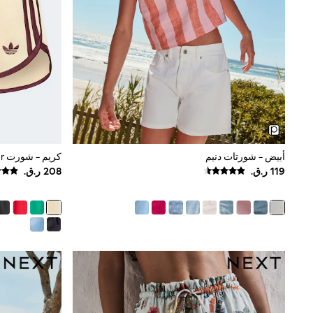
All Boys Schoolwear
Shoes
Trousers
Shorts
Shirts
Polo Shirts
Sweatshirts & Jumpers
Coats & Jackets
Underwear
Socks
Multipacks
All Boys Sport & Swimwear
أبيض - شورتات دنيم
Trainers & Pumps
Swimwear
Tops
Shorts
Joggers
adidas
Nike
All Girls Schoolwear
Shoes
Dresses
Trousers
Skirts