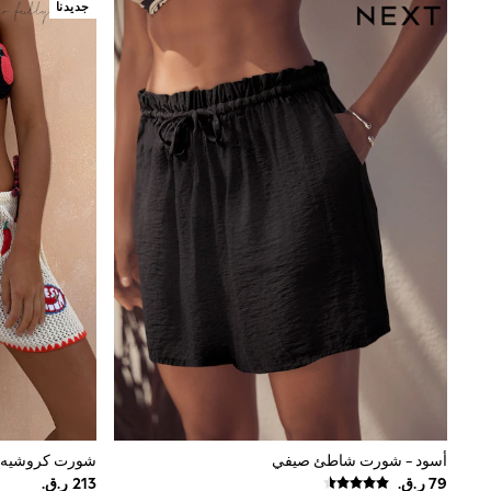
Shoes
جديدنا
Coats & Jackets
Bags
Polo Shirts
Blue
Black
White
Grey
Green
Red
All Branded Schoolwear
adidas
Nike
Clarks
Start Rite
Smiggle
Eastpak
Bags & Backpacks
Caps
Belts
Jumpers
Polo Shirts
أسود - شورت شاطئ صيفي
All Girls Sports & Swimwear
T-Shirts