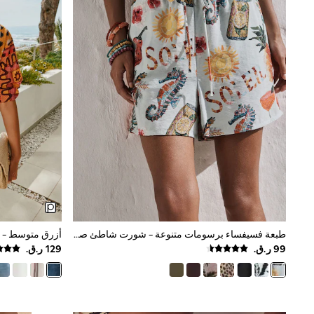
Shirts
Polo Shirts
Sweatshirts
Cardigans
Coats & Jackets
Underwear
Socks & Tights
Multipacks
All Girls Sports & Swimwear
Trainers & Pumps
Tops
Leggings
Shorts
Joggers
adidas
Nike
Shop All
طبعة فسيفساء برسومات متنوعة - شورت شاطئ صيفي
أزرق متوسط - ش
Shoes
Coats & Jackets
Bags & Accessories
Shirts
Polo Shirts
Shop all