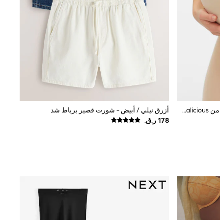
كريم - شورت ضيّق بلا حواف للحوامل من Mamalicious
أزرق نيلي / أبيض - شورت قصير برباط شد