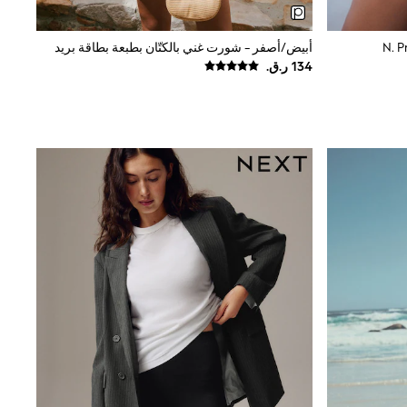
أبيض/أصفر - شورت غني بالكتّان بطبعة بطاقة بريد