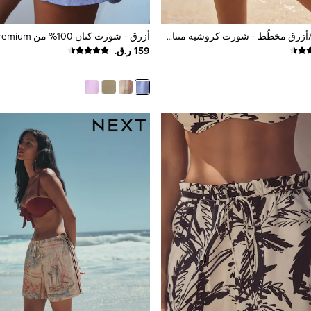
أخضر/أرجواني/أزرق مخطّط - شورت كروشيه متناسق غني بالقطن
أزرق - شورت كتان 100% من N. Premium