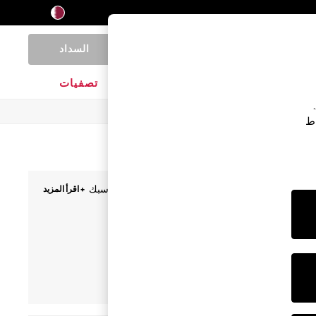
السداد
0
المنتجات المنزلية
الماركات
تصفيات
اط
 التشينو، لدينا مجموعة كبيرة من الشورتات التي تناسبك
+ اقرأ المزيد
 لعطلة نهاية الأسبوع من خلال شورت برباط خصر لإضفاء
بحواف
ملابس اللعب
بنطلون قصير
سة