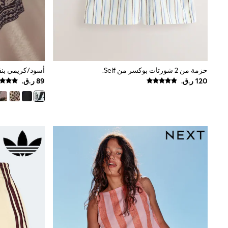
Trousers & Chinos
Jeans
Sandals
Shorts
Swimwear
Hats & Caps
Vests
حزمة من 2 شورتات بوكسر من Self.
أسود/كريمي بن
Sunglasses
Beach Towels
Bags
Travel Bags
Luggage
Angel & Rocket
B by Ted Baker
Baker by Ted Baker
Boden
Lipsy
Love & Roses
Mint Velvet
Monsoon
River Island
Eid Holiday Collection
SCHOOLWEAR