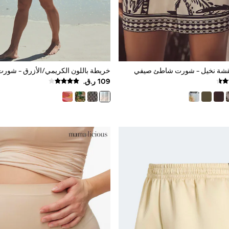
قشة نخيل - شورت شاطئ صيفي