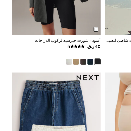
خريطة باللون الكريمي/الأزرق - شورت شاطئ للصيف
أسود - شورت جيرسيه لركوب الدراجات